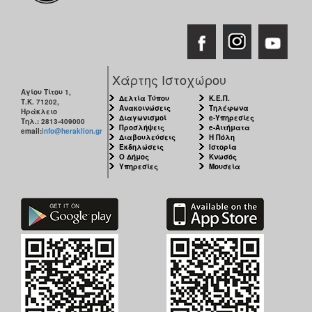
Χάρτης Ιστοχώρου
Αγίου Τίτου 1,
Δελτία Τύπου
Κ.Ε.Π.
Τ.Κ. 71202,
Ανακοινώσεις
Τηλέφωνα
Ηράκλειο
Διαγωνισμοί
e-Υπηρεσίες
Τηλ.: 2813-409000
Προσλήψεις
e-Αιτήματα
email:
info@heraklion.gr
Διαβουλεύσεις
Η Πόλη
Εκδηλώσεις
Ιστορία
Ο Δήμος
Κνωσός
Υπηρεσίες
Μουσεία