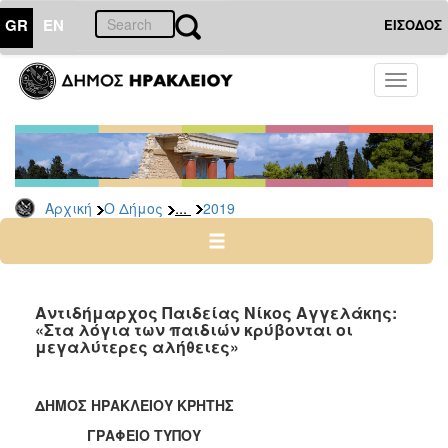
GR
EN
ΕΙΣΟΔΟΣ
Ο
Toggle
ΔΗΜΟΣ
navigati
Δελτία
Τύπου
Αρχείο
...
Αρχική
Ο Δήμος
2019
2026
2025
2024
2023
Αντιδήμαρχος Παιδείας Νίκος Αγγελάκης:
«Στα λόγια των παιδιών κρύβονται οι
2022
μεγαλύτερες αλήθειες»
2021
2020
ΔΗΜΟΣ ΗΡΑΚΛΕΙΟΥ ΚΡΗΤΗΣ
2019
ΓΡΑΦΕΙΟ ΤΥΠΟΥ