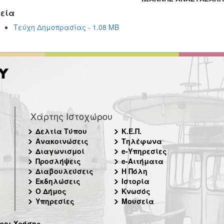
εία
Τεύχη Δημοπρασίας - 1.08 MB
Χάρτης Ιστοχώρου
Δελτία Τύπου
Κ.Ε.Π.
Ανακοινώσεις
Τηλέφωνα
Διαγωνισμοί
e-Υπηρεσίες
Προσλήψεις
e-Αιτήματα
Διαβουλεύσεις
Η Πόλη
Εκδηλώσεις
Ιστορία
Ο Δήμος
Κνωσός
Υπηρεσίες
Μουσεία
ροι Χρήσης