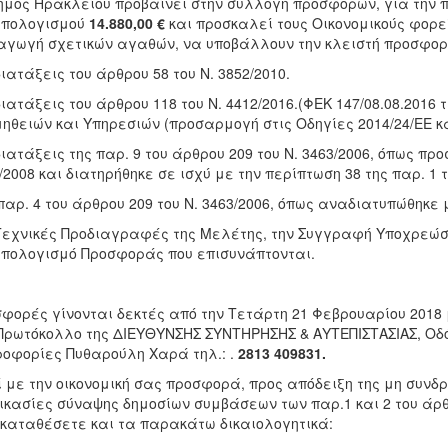
ήμος Ηρακλείου προβαίνει στην συλλογή προσφορών, για την
ϋπολογισμού
14.880,00
€
και προσκαλεί τους Οικονομικούς φορεί
γωγή σχετικών αγαθών, να υποβάλλουν την κλειστή προσφορ
διατάξεις του άρθρου 58 του Ν. 3852/2010.
διατάξεις του άρθρου 118 του Ν. 4412/2016.(ΦΕΚ 147/08.08.2016
ηθειών και Υπηρεσιών (προσαρμογή στις Οδηγίες 2014/24/ΕΕ κα
διατάξεις της παρ. 9 του άρθρου 209 του Ν. 3463/2006, όπως προ
/2008 και διατηρήθηκε σε ισχύ με την περίπτωση 38 της παρ. 1 τ
παρ. 4 του άρθρου 209 του Ν. 3463/2006, όπως αναδιατυπώθηκε μ
Τεχνικές Προδιαγραφές της Μελέτης, την Συγγραφή Υποχρεώσε
πολογισμό Προσφοράς που επισυνάπτονται.
φορές γίνονται δεκτές από την Τετάρτη 21 Φεβρουαρίου 2018 
Πρωτόκολλο της ΔΙΕΥΘΥΝΣΗΣ ΣΥΝΤΗΡΗΣΗΣ & ΑΥΤΕΠΙΣΤΑΣΙΑΣ, Οδό
οφορίες Πυθαρούλη Χαρά τηλ.: .
2813 409831.
 με την οικονομική σας προσφορά, προς απόδειξη της μη συν
ικασίες σύναψης δημοσίων συμβάσεων των παρ.1 και 2 του άρθ
καταθέσετε και τα παρακάτω δικαιολογητικά: