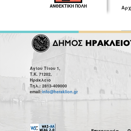
ΑΝΘΕΚΤΙΚΗ ΠΟΛΗ
Αρχ
Αγίου Τίτου 1,
Τ.Κ. 71202,
Ηράκλειο
Τηλ.: 2813-409000
email:
info@heraklion.gr
Επικοινωνία
Ό