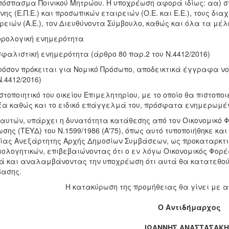
πόσπασμα Ποινικού Μητρώου. Η υποχρέωση αφορά ιδίως: αα) σ
νης (Ε.Π.Ε.) και προσωπικών εταιρειών (Ο.Ε. και Ε.Ε.), τους δι
ρειών (Α.Ε.), τον Διευθύνοντα Σύμβουλο, καθώς και όλα τα μέλη
ορολογική ενημερότητα
σφαλιστική ενημερότητα (άρθρο 80 παρ.2 του Ν.4412/2016)
φόσον πρόκειται για Νομικό Πρόσωπο, αποδεικτικά έγγραφα νο
Ν.4412/2016)
ιστοποιητικό του οικείου Επιμελητηρίου, με το οποίο θα πιστοπο
α καθώς και το ειδικό επάγγελμά του, πρόσφατα ενημερωμέ
 αυτών, υπάρχει η δυνατότητα κατάθεσης από τον Οικονομικό 
σης (ΤΕΥΔ) του Ν.1599/1986 (Α'75), όπως αυτό τυποποιήθηκε κα
ίας Ανεξάρτητης Αρχής Δημοσίων Συμβάσεων, ως προκαταρκτι
ιολογητικών, επιβεβαιώνοντας ότι ο εν λόγω Οικονομικός Φορ
 και αναλαμβάνοντας την υποχρέωση ότι αυτά θα κατατεθού
ασης.
Η κατακύρωση της προμήθειας θα γίνει με 
Ο Αντιδήμαρχος
ΙΩΑΝΝΗΣ ΑΝΑΣΤΑΣΑΚ