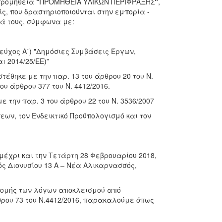
 προμήθεια
“
ΠΡΟΜΗΘΕΙΑ ΥΛΙΚΩΝ ΠΕΡΙΦΡΑΞΗΣ
“
,
ς, που δραστηριοποιούνται στην εμπορία -
ά τους, σύμφωνα με:
 τεύχος Α΄) "Δημόσιες Συμβάσεις Έργων,
ι 2014/25/ΕΕ)”
στέθηκε με την παρ. 13 του άρθρου 20 του Ν.
ου άρθρου 377 του Ν. 4412/2016.
ε την παρ. 3 του άρθρου 22 του Ν. 3536/2007
ων, τον Ενδεικτικό Προϋπολογισμό και τον
μέχρι και την Τετάρτη 28 Φεβρουαρίου 2018,
ς Διονυσίου 13 Α – Νέα Αλικαρνασσός,
δρομής των λόγων αποκλεισμού από
ρου 73 του Ν.4412/2016, παρακαλούμε όπως