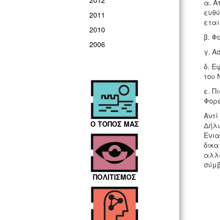
2012
α. Α
ευθύ
2011
εται
2010
β. Φ
2006
γ. Α
δ. Ε
του 
ε. Π
Φορέ
Αντί
Ο ΤΟΠΟΣ ΜΑΣ
Δήλω
Ενια
δικα
αλλά
σύμβ
ΠΟΛΙΤΙΣΜΟΣ