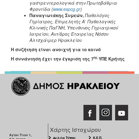
γαστρεντερολογικά στην Πρωτοβάθμια
ΑΝΘΕΚΤΙΚΗ
ΠΟΛΗ
Φροντίδα (
www.espcg.gr
)
Παναγιωτάκης Συμεών,
Παθολόγος
Γηρίατρος, Επιμελητής Α΄ Παθολογικής
Κλινικής ΠαΓΝΗ, Υπευθυνος Γηριατρικού
Ιατρείου, Αντ/δρος Εταιρείας Νόσου
Αλτσχάιμερ Ηρακλείου
Η συζήτηση είναι ανοιχτή για το κοινό
ης
Η συνάντηση έχει την έγκριση της 7
ΥΠΕ Κρήτης
Χάρτης Ιστοχώρου
Αγίου Τίτου 1,
Δελτία Τύπου
Κ.Ε.Π.