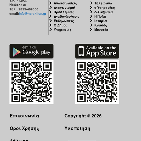
Τ.Κ. 71202,
Ανακοινώσεις
Τηλέφωνα
Ηράκλειο
Διαγωνισμοί
e-Υπηρεσίες
Τηλ.: 2813-409000
Προσλήψεις
e-Αιτήματα
email:
info@heraklion.gr
Διαβουλεύσεις
Η Πόλη
Εκδηλώσεις
Ιστορία
Ο Δήμος
Κνωσός
Υπηρεσίες
Μουσεία
Επικοινωνία
Copyright © 2026
Όροι Χρήσης
Υλοποίηση
Δήλωση