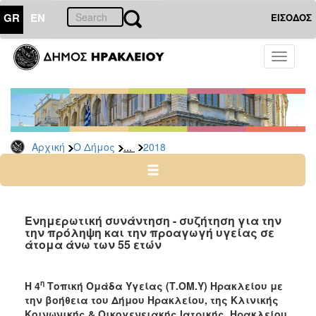
GR
EN
ΕΙΣΟΔΟΣ
Ο
Toggle
ΔΗΜΟΣ
navigati
Δελτία
Τύπου
Αρχείο
...
Αρχική
Ο Δήμος
2018
2026
2025
2024
2023
Ενημερωτική συνάντηση - συζήτηση για την
την πρόληψη και την προαγωγή υγείας σε
2022
άτομα άνω των 55 ετών
2021
2020
η
Η 4
Τοπική Ομάδα Υγείας (Τ.ΟΜ.Υ) Ηρακλείου με
2019
την βοήθεια του Δήμου Ηρακλείου, της Κλινικής
Κοινωνικής & Οικογενειακής Ιατρικής Ηρακλείου,