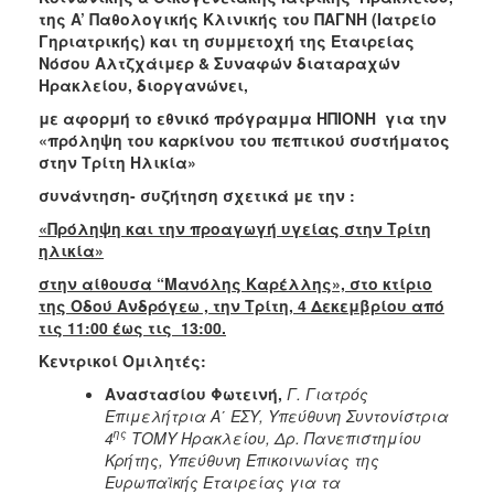
2018
της
A
’ Παθολογικής Κλινικής του ΠΑΓΝΗ (Ιατρείο
2017
Γηριατρικής) και τη συμμετοχή της Εταιρείας
Νόσου Αλτζχάιμερ & Συναφών διαταραχών
2016
Ηρακλείου, διοργανώνει,
2015
με αφορμή το εθνικό πρόγραμμα ΗΠΙΟΝΗ για την
2013
«πρόληψη του καρκίνου του πεπτικού συστήματος
στην Τρίτη Ηλικία»
2012
συνάντηση- συζήτηση σχετικά με την :
2011
«Πρόληψη και την προαγωγή υγείας στην Τρίτη
2010
ηλικία»
2006
στην αίθουσα “Μανόλης Καρέλλης», στο κτίριο
της Οδού Ανδρόγεω , την Τρίτη, 4 Δεκεμβρίου από
τις 11:00 έως τις 13:00.
Κεντρικοί Ομιλητές:
Ο
ΤΟΠΟΣ
Αναστασίου Φωτεινή,
Γ. Γιατρός
ΜΑΣ
Επιμελήτρια Α΄ ΕΣΥ, Υπεύθυνη Συντονίστρια
ης
4
ΤΟΜΥ Ηρακλείου, Δρ. Πανεπιστημίου
ΠΟΛΙΤΙΣΜΟΣ
Κρήτης, Υπεύθυνη Επικοινωνίας της
Ευρωπαϊκής Εταιρείας για τα