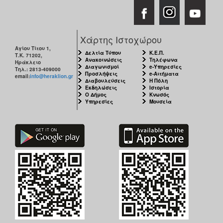
Χάρτης Ιστοχώρου
Αγίου Τίτου 1,
Δελτία Τύπου
Κ.Ε.Π.
Τ.Κ. 71202,
Ανακοινώσεις
Τηλέφωνα
Ηράκλειο
Διαγωνισμοί
e-Υπηρεσίες
Τηλ.: 2813-409000
Προσλήψεις
e-Αιτήματα
email:
info@heraklion.gr
Διαβουλεύσεις
Η Πόλη
Εκδηλώσεις
Ιστορία
Ο Δήμος
Κνωσός
Υπηρεσίες
Μουσεία