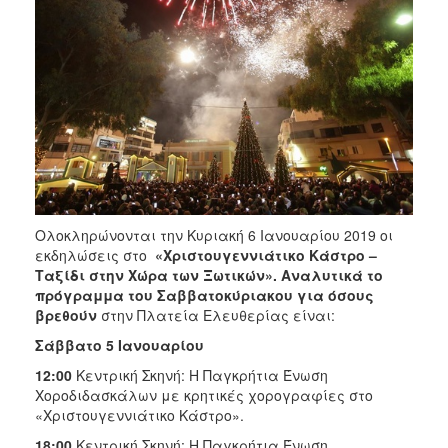
2018
2017
2016
2015
2013
2012
2011
2010
Ολοκληρώνονται την Κυριακή 6 Ιανουαρίου 2019 οι
2006
εκδηλώσεις στο
«Χριστουγεννιάτικο Κάστρο –
Ταξίδι στην Χώρα των Ξωτικών». Αναλυτικά το
πρόγραμμα του Σαββατοκύριακου για όσους
βρεθούν
στην Πλατεία Ελευθερίας είναι:
Ο
Σάββατο 5 Ιανουαρίου
ΤΟΠΟΣ
ΜΑΣ
12:00
Κεντρική Σκηνή: Η Παγκρήτια Ένωση
Χοροδιδασκάλων με κρητικές χορογραφίες στο
ΠΟΛΙΤΙΣΜΟΣ
«Χριστουγεννιάτικο Κάστρο».
18:00
Κεντρική Σκηνή: Η Παγκρήτια Ένωση