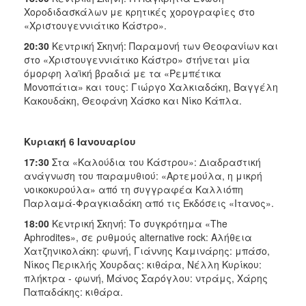
ΑΝΘΕΚΤΙΚΗ
Χοροδιδασκάλων με κρητικές χορογραφίες στο
ΠΟΛΗ
«Χριστουγεννιάτικο Κάστρο».
20:30
Κεντρική Σκηνή: Παραμονή των Θεοφανίων και
στο «Χριστουγεννιάτικο Κάστρο» στήνεται μία
όμορφη λαϊκή βραδιά με τα «Ρεμπέτικα
Μονοπάτια» και τους: Γιώργο Χαλκιαδάκη, Βαγγέλη
Κακουδάκη, Θεοφάνη Χάσκο και Νίκο Κάπλα.
Κυριακή 6 Ιανουαρίου
17:30
Στα «Καλούδια του Κάστρου»: Διαδραστική
ανάγνωση του παραμυθιού: «Αρτεμούλα, η μικρή
νοικοκυρούλα» από τη συγγραφέα Καλλιόπη
Παρλαμά-Φραγκιαδάκη από τις Εκδόσεις «Ιτανος».
18:00
Κεντρική Σκηνή: Το συγκρότημα «The
Aphrodites», σε ρυθμούς alternative rock: Αλήθεια
Χατζηνικολάκη: φωνή, Γιάννης Καμινάρης: μπάσο,
Νίκος Περικλής Χουρδας: κιθάρα, Νέλλη Κυρίκου:
πλήκτρα - φωνή, Μάνος Σαρόγλου: ντράμς, Χάρης
Παπαδάκης: κιθάρα.