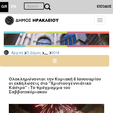
GR
EN
ΕΙΣΟΔΟΣ
Ο
Toggle
ΔΗΜΟΣ
navigati
Δελτία
Τύπου
Αρχείο
...
Αρχική
Ο Δήμος
2018
2026
2025
2024
2023
Ολοκληρώνονται την Κυριακή 6 Ιανουαρίου
οι εκδηλώσεις στο "Χριστουγεννιάτικο
2022
Κάστρο" - Το πρόγραμμα του
2021
Σαββατοκύριακου
2020
2019