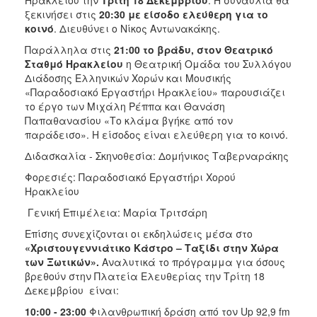
Ηρακλείου την
Τρίτη 18 Δεκεμβρίου
. Η συναυλία θα
ΑΝΘΕΚΤΙΚΗ
ξεκινήσει στις
20:30 με είσοδο ελεύθερη για το
ΠΟΛΗ
κοινό
. Διευθύνει ο Νίκος Αντωνακάκης.
Παράλληλα στις
21:00 το βράδυ, στον Θεατρικό
Σταθμό Ηρακλείου
η Θεατρική Ομάδα του Συλλόγου
Διάδοσης Ελληνικών Χορών και Μουσικής
«Παραδοσιακό Εργαστήρι Ηρακλείου» παρουσιάζει
το έργο των Μιχάλη Ρέππα και Θανάση
Παπαθανασίου «Το κλάμα βγήκε από τον
παράδεισο». Η είσοδος είναι ελεύθερη για το κοινό.
Διδασκαλία - Σκηνοθεσία: Δομήνικος Ταβερναράκης
Φορεσιές: Παραδοσιακό Εργαστήρι Χορού
Ηρακλείου
Γενική Επιμέλεια: Μαρία Τριτσάρη
Επίσης συνεχίζονται οι εκδηλώσεις μέσα στο
«Χριστουγεννιάτικο Κάστρο – Ταξίδι στην Χώρα
των Ξωτικών».
Αναλυτικά το πρόγραμμα για όσους
βρεθούν στην Πλατεία Ελευθερίας την Τρίτη 18
Δεκεμβρίου είναι:
10:00 - 23:00
Φιλανθρωπική δράση από τον Up 92,9 fm