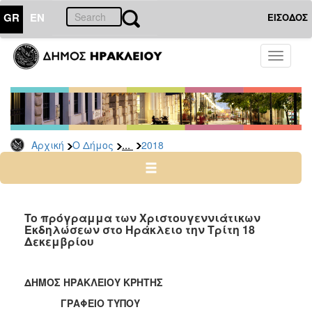
GR
EN
ΕΙΣΟΔΟΣ
Ο
Toggle
ΔΗΜΟΣ
navigati
Δελτία
Τύπου
Αρχείο
...
Αρχική
Ο Δήμος
2018
2026
2025
2024
2023
To πρόγραμμα των Χριστουγεννιάτικων
Εκδηλώσεων στο Ηράκλειο την Τρίτη 18
2022
Δεκεμβρίου
2021
2020
ΔΗΜΟΣ ΗΡΑΚΛΕΙΟΥ ΚΡΗΤΗΣ
2019
ΓΡΑΦΕΙΟ ΤΥΠΟΥ