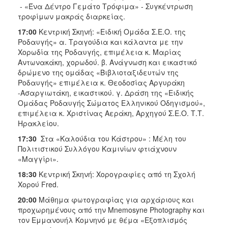
- «Ένα Δέντρο Γεμάτο Τρόφιμα» - Συγκέντρωση
τροφίμων μακράς διαρκείας.
17:00
Κεντρική Σκηνή: «Ειδική Ομάδα Σ.Ε.Ο. της
Ροδαυγής» α. Τραγούδια και κάλαντα με την
Χορωδία της Ροδαυγής, επιμέλεια κ. Μαρίας
Αντωνακάκη, χορωδού. β. Ανάγνωση και εικαστικό
δρώμενο της ομάδας «Βιβλιοταξιδευτών της
Ροδαυγής» επιμέλεια κ. Θεοδοσίας Αργυράκη
-Ασαργιωτάκη, εικαστικού. γ. Δράση της «Ειδικής
Ομάδας Ροδαυγής Σώματος Ελληνικού Οδηγισμού»,
επιμέλεια κ. Χριστίνας Αεράκη, Αρχηγού Σ.Ε.Ο. Τ.Τ.
Ηρακλείου.
17:30
Στα «Καλούδια του Κάστρου» : Μέλη του
Πολιτιστικού Συλλόγου Καμινίων φτιάχνουν
«Μαγγίρι».
18:30
Κεντρική Σκηνή: Χορογραφίες από τη Σχολή
Χορού Fred.
20:00
Μάθημα φωτογραφίας για αρχάριους και
προχωρημένους από την Mnemosyne Photography και
τον Εμμανουήλ Κομνηνό με θέμα «Εξοπλισμός