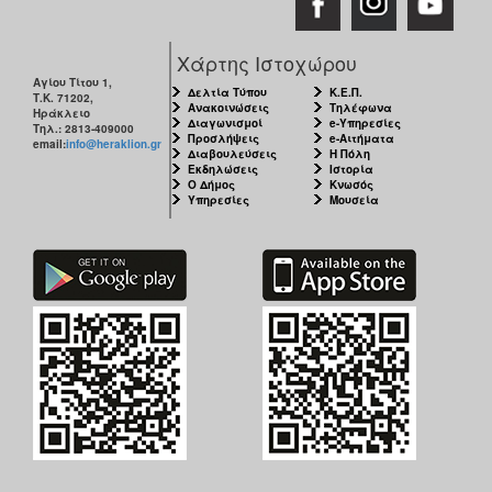
Χάρτης Ιστοχώρου
Αγίου Τίτου 1,
Δελτία Τύπου
Κ.Ε.Π.
Τ.Κ. 71202,
Ανακοινώσεις
Τηλέφωνα
Ηράκλειο
Διαγωνισμοί
e-Υπηρεσίες
Τηλ.: 2813-409000
Προσλήψεις
e-Αιτήματα
email:
info@heraklion.gr
Διαβουλεύσεις
Η Πόλη
Εκδηλώσεις
Ιστορία
Ο Δήμος
Κνωσός
Υπηρεσίες
Μουσεία