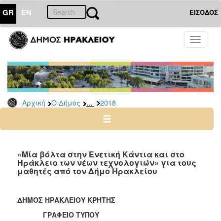
GR
EN
ΕΙΣΟΔΟΣ
Ο
Toggle
ΔΗΜΟΣ
navigati
Δελτία
Τύπου
Αρχείο
...
Αρχική
Ο Δήμος
2018
2026
2025
2024
2023
«Μία βόλτα στην Ενετική Κάντια και στο
Ηράκλειο των νέων τεχνολογιών» για τους
2022
μαθητές από τον Δήμο Ηρακλείου
2021
2020
ΔΗΜΟΣ ΗΡΑΚΛΕΙΟΥ ΚΡΗΤΗΣ
2019
ΓΡΑΦΕΙΟ ΤΥΠΟΥ