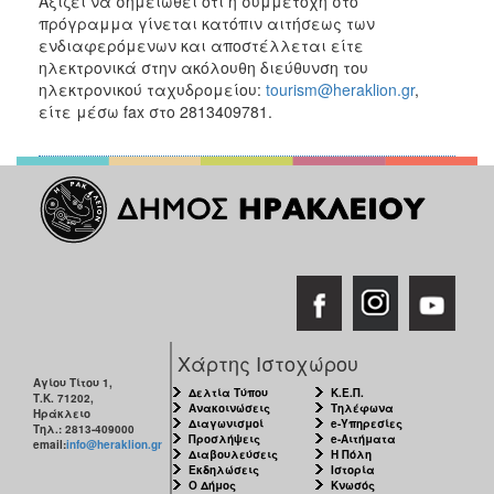
Αξίζει να σημειωθεί ότι η συμμετοχή στο
πρόγραμμα γίνεται κατόπιν αιτήσεως των
ενδιαφερόμενων και αποστέλλεται είτε
ηλεκτρονικά στην ακόλουθη διεύθυνση του
ηλεκτρονικού ταχυδρομείου:
tourism@heraklion.gr
,
είτε μέσω fax στο 2813409781.
Χάρτης Ιστοχώρου
Αγίου Τίτου 1,
Δελτία Τύπου
Κ.Ε.Π.
Τ.Κ. 71202,
Ανακοινώσεις
Τηλέφωνα
Ηράκλειο
Διαγωνισμοί
e-Υπηρεσίες
Τηλ.: 2813-409000
Προσλήψεις
e-Αιτήματα
email:
info@heraklion.gr
Διαβουλεύσεις
Η Πόλη
Εκδηλώσεις
Ιστορία
Ο Δήμος
Κνωσός