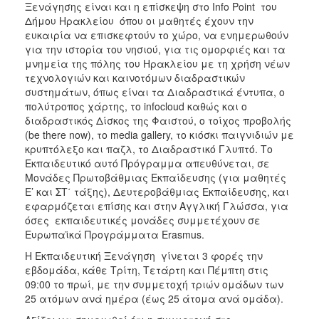
Ξενάγησης είναι και η επίσκεψη στο Info Point του
ΑΝΘΕΚΤΙΚΗ
ΠΟΛΗ
Δήμου Ηρακλείου όπου οι μαθητές έχουν την
ευκαιρία να επισκεφτούν το χώρο, να ενημερωθούν
για την ιστορία του νησιού, για τις ομορφιές και τα
μνημεία της πόλης του Ηρακλείου με τη χρήση νέων
τεχνολογιών και καινοτόμων διαδραστικών
συστημάτων, όπως είναι τα Διαδραστικά έντυπα, ο
πολύτροπος χάρτης, το infocloud καθώς και ο
διαδραστικός Δίσκος της Φαιστού, ο τοίχος προβολής
(be there now), το media gallery, το κιόσκι παιγνιδιών με
κρυπτόλεξο και παζλ, το Διαδραστικό Γλυπτό. Το
Εκπαιδευτικό αυτό Πρόγραμμα απευθύνεται, σε
Μονάδες Πρωτοβάθμιας Εκπαίδευσης (για μαθητές
Ε’ και ΣΤ΄ τάξης), Δευτεροβάθμιας Εκπαίδευσης, και
εφαρμόζεται επίσης και στην Αγγλική Γλώσσα, για
όσες εκπαιδευτικές μονάδες συμμετέχουν σε
Ευρωπαϊκά Προγράμματα Erasmus.
Η Εκπαιδευτική Ξενάγηση γίνεται 3 φορές την
εβδομάδα, κάθε Τρίτη, Τετάρτη και Πέμπτη στις
09:00 το πρωί, με την συμμετοχή τριών ομάδων των
25 ατόμων ανά ημέρα (έως 25 άτομα ανά ομάδα).