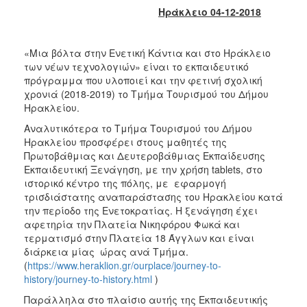
2018
Ηράκλειο 04-12-2018
2017
2016
«Μια βόλτα στην Ενετική Κάντια και στο Ηράκλειο
2015
των νέων τεχνολογιών» είναι το εκπαιδευτικό
πρόγραμμα που υλοποιεί και την φετινή σχολική
2013
χρονιά (2018-2019) το Τμήμα Τουρισμού του Δήμου
2012
Ηρακλείου.
2011
Αναλυτικότερα το Τμήμα Τουρισμού του Δήμου
Ηρακλείου προσφέρει στους μαθητές της
2010
Πρωτοβάθμιας και Δευτεροβάθμιας Εκπαίδευσης
2006
Εκπαιδευτική Ξενάγηση, με την χρήση tablets, στο
ιστορικό κέντρο της πόλης, με εφαρμογή
τρισδιάστατης αναπαράστασης του Ηρακλείου κατά
την περίοδο της Ενετοκρατίας. Η ξενάγηση έχει
αφετηρία την Πλατεία Νικηφόρου Φωκά και
Ο
τερματισμό στην Πλατεία 18 Άγγλων και είναι
ΤΟΠΟΣ
διάρκεια μίας ώρας ανά Τμήμα.
ΜΑΣ
(
https://www.heraklion.gr/ourplace/journey-to-
history/journey-to-history.html
)
ΠΟΛΙΤΙΣΜΟΣ
Παράλληλα στο πλαίσιο αυτής της Εκπαιδευτικής