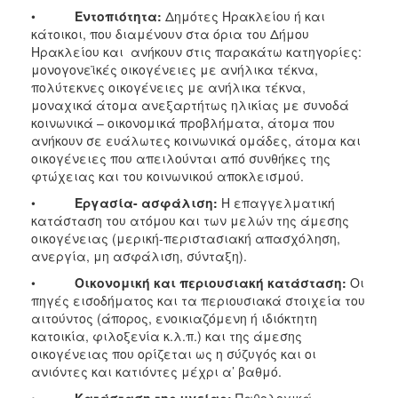
•
Εντοπιότητα:
Δημότες Ηρακλείου ή και
κάτοικοι, που διαμένουν στα όρια του Δήμου
Ηρακλείου και ανήκουν στις παρακάτω κατηγορίες:
μονογονεϊκές οικογένειες με ανήλικα τέκνα,
πολύτεκνες οικογένειες με ανήλικα τέκνα,
μοναχικά άτομα ανεξαρτήτως ηλικίας με συνοδά
κοινωνικά – οικονομικά προβλήματα, άτομα που
ανήκουν σε ευάλωτες κοινωνικά ομάδες, άτομα και
οικογένειες που απειλούνται από συνθήκες της
φτώχειας και του κοινωνικού αποκλεισμού.
•
Εργασία- ασφάλιση:
Η επαγγελματική
κατάσταση του ατόμου και των μελών της άμεσης
οικογένειας (μερική-περιστασιακή απασχόληση,
ανεργία, μη ασφάλιση, σύνταξη).
•
Οικονομική και περιουσιακή κατάσταση:
Οι
πηγές εισοδήματος και τα περιουσιακά στοιχεία του
αιτούντος (άπορος, ενοικιαζόμενη ή ιδιόκτητη
κατοικία, φιλοξενία κ.λ.π.) και της άμεσης
οικογένειας που ορίζεται ως η σύζυγός και οι
ανιόντες και κατιόντες μέχρι α’ βαθμό.