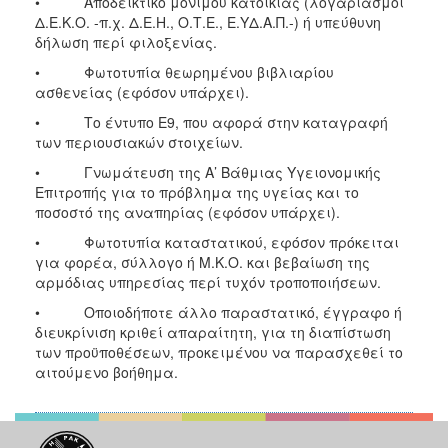
• Αποδεικτικό μονίμου κατοικίας (λογαριασμοί
Δ.Ε.Κ.Ο. -π.χ. Δ.Ε.Η., Ο.Τ.Ε., Ε.ΥΔ.Α.Π.-) ή υπεύθυνη
δήλωση περί φιλοξενίας.
• Φωτοτυπία θεωρημένου βιβλιαρίου
ασθενείας (εφόσον υπάρχει).
• Το έντυπο Ε9, που αφορά στην καταγραφή
των περιουσιακών στοιχείων.
• Γνωμάτευση της Α’ Βάθμιας Υγειονομικής
Επιτροπής για το πρόβλημα της υγείας και το
ποσοστό της αναπηρίας (εφόσον υπάρχει).
• Φωτοτυπία καταστατικού, εφόσον πρόκειται
για φορέα, σύλλογο ή Μ.Κ.Ο. και βεβαίωση της
αρμόδιας υπηρεσίας περί τυχόν τροποποιήσεων.
• Οποιοδήποτε άλλο παραστατικό, έγγραφο ή
διευκρίνιση κριθεί απαραίτητη, για τη διαπίστωση
των προϋποθέσεων, προκειμένου να παρασχεθεί το
αιτούμενο βοήθημα.