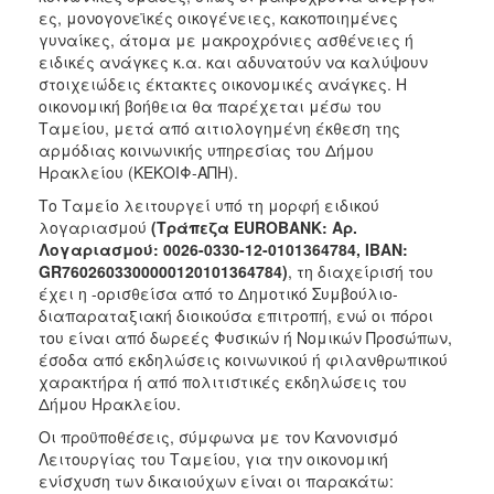
ΑΝΘΕΚΤΙΚΗ
ες, μονογονεϊκές οικογένειες, κακοποιημένες
ΠΟΛΗ
γυναίκες, άτομα με μακροχρόνιες ασθένειες ή
ειδικές ανάγκες κ.α. και αδυνατούν να καλύψουν
στοιχειώδεις έκτακτες οικονομικές ανάγκες. Η
οικονομική βοήθεια θα παρέχεται μέσω του
Ταμείου, μετά από αιτιολογημένη έκθεση της
αρμόδιας κοινωνικής υπηρεσίας του Δήμου
Ηρακλείου (ΚΕΚΟΙΦ-ΑΠΗ).
Το Ταμείο λειτουργεί υπό τη μορφή ειδικού
λογαριασμού
(Τράπεζα EUROBANK: Αρ.
Λογαριασμού: 0026-0330-12-0101364784, IBAN:
GR7602603300000120101364784)
, τη διαχείρισή του
έχει η -ορισθείσα από το Δημοτικό Συμβούλιο-
διαπαραταξιακή διοικούσα επιτροπή, ενώ οι πόροι
του είναι από δωρεές Φυσικών ή Νομικών Προσώπων,
έσοδα από εκδηλώσεις κοινωνικού ή φιλανθρωπικού
χαρακτήρα ή από πολιτιστικές εκδηλώσεις του
Δήμου Ηρακλείου.
Οι προϋποθέσεις, σύμφωνα με τον Κανονισμό
Λειτουργίας του Ταμείου, για την οικονομική
ενίσχυση των δικαιούχων είναι οι παρακάτω: