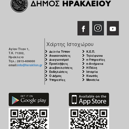
Χάρτης Ιστοχώρου
Αγίου Τίτου 1,
Δελτία Τύπου
Κ.Ε.Π.
Τ.Κ. 71202,
Ανακοινώσεις
Τηλέφωνα
Ηράκλειο
Διαγωνισμοί
e-Υπηρεσίες
Τηλ.: 2813-409000
Προσλήψεις
e-Αιτήματα
email:
info@heraklion.gr
Διαβουλεύσεις
Η Πόλη
Εκδηλώσεις
Ιστορία
Ο Δήμος
Κνωσός
Υπηρεσίες
Μουσεία