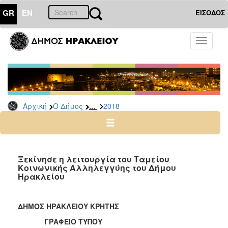
GR
EN
ΕΙΣΟΔΟΣ
Ο
Toggle
ΔΗΜΟΣ
navigati
Δελτία
Τύπου
Αρχείο
...
Αρχική
Ο Δήμος
2018
2026
2025
2024
2023
Ξεκίνησε η λειτουργία του Ταμείου
Κοινωνικής Αλληλεγγύης του Δήμου
2022
Ηρακλείου
2021
2020
ΔΗΜΟΣ ΗΡΑΚΛΕΙΟΥ ΚΡΗΤΗΣ
2019
ΓΡΑΦΕΙΟ ΤΥΠΟΥ