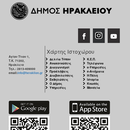
ΑΝΘΕΚΤΙΚΗ
ΠΟΛΗ
Χάρτης Ιστοχώρου
Αγίου Τίτου 1,
Δελτία Τύπου
Κ.Ε.Π.
Τ.Κ. 71202,
Ανακοινώσεις
Τηλέφωνα
Ηράκλειο
Διαγωνισμοί
e-Υπηρεσίες
Τηλ.: 2813-409000
Προσλήψεις
e-Αιτήματα
email:
info@heraklion.gr
Διαβουλεύσεις
Η Πόλη
Εκδηλώσεις
Ιστορία
Ο Δήμος
Κνωσός
Υπηρεσίες
Μουσεία