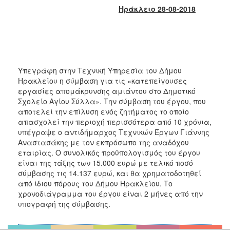
2018
Ηράκλειο 28-08-2018
2017
2016
2015
2013
Υπεγράφη στην Τεχνική Υπηρεσία του Δήμου
2012
Ηρακλείου η σύμβαση για τις «κατεπείγουσες
εργασίες απομάκρυνσης αμιάντου στο Δημοτικό
2011
Σχολείο Αγίου Σύλλα». Την σύμβαση του έργου, που
2010
αποτελεί την επίλυση ενός ζητήματος το οποίο
απασχολεί την περιοχή περισσότερα από 10 χρόνια,
2006
υπέγραψε ο αντιδήμαρχος Τεχνικών Έργων Γιάννης
Αναστασάκης με τον εκπρόσωπο της αναδόχου
εταιρίας. Ο συνολικός προϋπολογισμός του έργου
είναι της τάξης των 15.000 ευρώ με τελικό ποσό
σύμβασης τις 14.137 ευρώ, και θα χρηματοδοτηθεί
Ο
ΤΟΠΟΣ
από ίδιου πόρους του Δήμου Ηρακλείου. Το
ΜΑΣ
χρονοδιάγραμμα του έργου είναι 2 μήνες από την
υπογραφή της σύμβασης.
ΠΟΛΙΤΙΣΜΟΣ