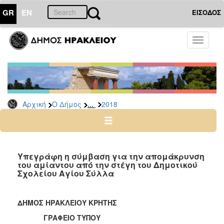
GR
EN
ΕΙΣΟΔΟΣ
Ο
Toggle
ΔΗΜΟΣ
navigati
Δελτία
Τύπου
Αρχείο
...
Αρχική
Ο Δήμος
2018
2026
2025
2024
2023
Υπεγράφη η σύμβαση για την απομάκρυνση
του αμίαντου από την στέγη του Δημοτικού
2022
Σχολείου Αγίου Σύλλα
2021
2020
ΔΗΜΟΣ ΗΡΑΚΛΕΙΟΥ ΚΡΗΤΗΣ
2019
ΓΡΑΦΕΙΟ ΤΥΠΟΥ