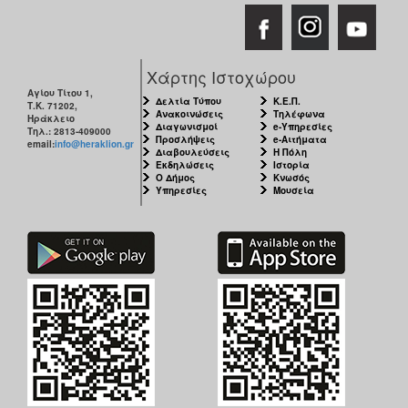
Χάρτης Ιστοχώρου
Αγίου Τίτου 1,
Δελτία Τύπου
Κ.Ε.Π.
Τ.Κ. 71202,
Ανακοινώσεις
Τηλέφωνα
Ηράκλειο
Διαγωνισμοί
e-Υπηρεσίες
Τηλ.: 2813-409000
Προσλήψεις
e-Αιτήματα
email:
info@heraklion.gr
Διαβουλεύσεις
Η Πόλη
Εκδηλώσεις
Ιστορία
Ο Δήμος
Κνωσός
Υπηρεσίες
Μουσεία