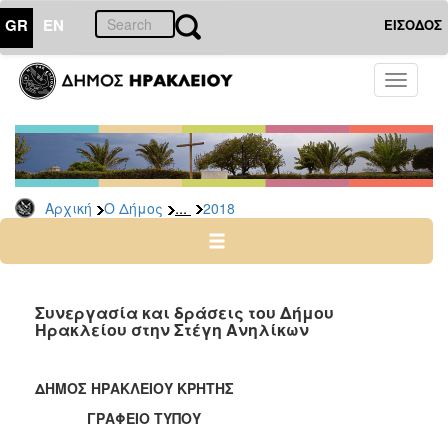
GR
EN
ΕΙΣΟΔΟΣ
Ο
Toggle
ΔΗΜΟΣ
navigati
Δελτία
Τύπου
Αρχείο
...
Αρχική
Ο Δήμος
2018
2026
2025
2024
2023
Συνεργασία και δράσεις του Δήμου
Ηρακλείου στην Στέγη Ανηλίκων
2022
2021
ΔΗΜΟΣ ΗΡΑΚΛΕΙΟΥ ΚΡΗΤΗΣ
2020
ΓΡΑΦΕΙΟ ΤΥΠΟΥ
2019