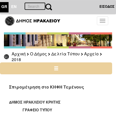
GR
EN
ΕΙΣΟΔΟΣ
Ο
Toggle
ΔΗΜΟΣ
navigati
Δελτία
Τύπου
Αρχείο
Αρχική
Ο Δήμος
Δελτία Τύπου
Αρχείο
2026
2018
2025
2024
2023
2022
Σπιρομέτρηση στο ΚΗΦΗ Τεμένους
2021
2020
ΔΗΜΟΣ ΗΡΑΚΛΕΙΟΥ ΚΡΗΤΗΣ
2019
ΓΡΑΦΕΙΟ ΤΥΠΟΥ