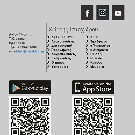
ΑΝΘΕΚΤΙΚΗ
ΠΟΛΗ
Χάρτης Ιστοχώρου
Αγίου Τίτου 1,
Δελτία Τύπου
Κ.Ε.Π.
Τ.Κ. 71202,
Ανακοινώσεις
Τηλέφωνα
Ηράκλειο
Διαγωνισμοί
e-Υπηρεσίες
Τηλ.: 2813-409000
Προσλήψεις
e-Αιτήματα
email:
info@heraklion.gr
Διαβουλεύσεις
Η Πόλη
Εκδηλώσεις
Ιστορία
Ο Δήμος
Κνωσός
Υπηρεσίες
Μουσεία