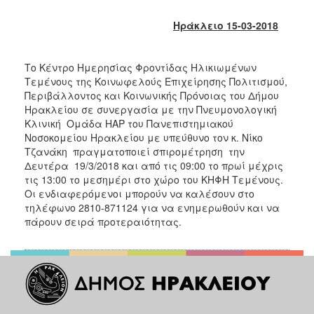
2018
2017
Ηράκλειο 15-03-2018
2016
2015
Το Κέντρο Ημερησίας Φροντίδας Ηλικιωμένων
Τεμένους της Κοινωφελούς Επιχείρησης Πολιτισμού,
2013
Περιβάλλοντος και Κοινωνικής Πρόνοιας του Δήμου
2012
Ηρακλείου σε συνεργασία με την Πνευμονολογική
Κλινική Ομάδα HAP του Πανεπιστημιακού
2011
Νοσοκομείου Ηρακλείου με υπεύθυνο τον κ. Νίκο
2010
Τζανάκη πραγματοποιεί σπιρομέτρηση την
Δευτέρα 19/3/2018 και από τις 09:00 το πρωί μέχρις
2006
τις 13:00 το μεσημέρι στο χώρο του ΚΗΦΗ Τεμένους.
Οι ενδιαφερόμενοι μπορούν να καλέσουν στο
τηλέφωνο 2810-871124 για να ενημερωθούν και να
πάρουν σειρά προτεραιότητας.
Ο
ΤΟΠΟΣ
ΜΑΣ
ΠΟΛΙΤΙΣΜΟΣ