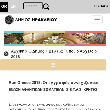
GR
EN
ΕΙΣΟΔΟΣ
Ο
Toggle
ΔΗΜΟΣ
navigati
Δελτία
Τύπου
Αρχείο
Αρχική
Ο Δήμος
Δελτία Τύπου
Αρχείο
2026
2018
2025
2024
2023
2022
Run Greece 2018: Οι εγγραφές συνεχίζονται
2021
ΕΝΩΣΗ ΑΘΛΗΤΙΚΩΝ ΣΩΜΑΤΕΙΩΝ Σ.Ε.Γ.Α.Σ. ΚΡΗΤΗΣ
2020
2019
Συνεχίζονται οι εγγραφές και καθημερινά
αυξάνεται ο αριθμός των συμπολιτών μας αλλά και