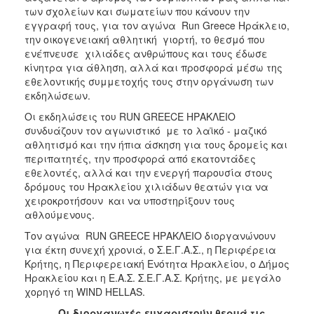
2018
των σχολείων και σωματείων που κάνουν την
2017
εγγραφή τους, για τον αγώνα Run Greece Ηράκλειο,
την οικογενειακή αθλητική γιορτή, το θεσμό που
2016
ενέπνευσε χιλιάδες ανθρώπους και τους έδωσε
2015
κίνητρα για άθληση, αλλά και προσφορά μέσω της
εθελοντικής συμμετοχής τους στην οργάνωση των
2013
εκδηλώσεων.
2012
Οι εκδηλώσεις του RUN GREECE ΗΡΑΚΛΕΙΟ
2011
συνδυάζουν τον αγωνιστικό με το λαϊκό - μαζικό
αθλητισμό και την ήπια άσκηση για τους δρομείς και
2010
περιπατητές, την προσφορά από εκατοντάδες
2006
εθελοντές, αλλά και την ενεργή παρουσία στους
δρόμους του Ηρακλείου χιλιάδων θεατών για να
χειροκροτήσουν και να υποστηρίξουν τους
αθλούμενους.
Τον αγώνα RUN GREECE ΗΡΑΚΛΕΙΟ διοργανώνουν
Ο
ΤΟΠΟΣ
για έκτη συνεχή χρονιά, ο Σ.Ε.Γ.Α.Σ., η Περιφέρεια
ΜΑΣ
Κρήτης, η Περιφερειακή Ενότητα Ηρακλείου, ο Δήμος
Ηρακλείου και η Ε.Α.Σ. Σ.Ε.Γ.Α.Σ. Κρήτης, με μεγάλο
ΠΟΛΙΤΙΣΜΟΣ
χορηγό τη WIND HELLAS.
Οι διοργανωτές ευχαριστούν θερμά τις