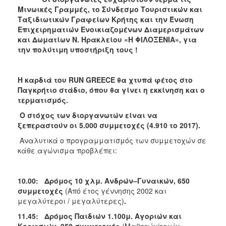
ΑΝΘΕΚΤΙΚΗ
Μινωικές Γραμμές, το Σύνδεσμο Τουριστικών και
ΠΟΛΗ
Ταξιδιωτικών Γραφείων Κρήτης και την Ένωση
Επιχειρηματιών Ενοικιαζομένων Διαμερισμάτων
και Δωματίων Ν. Ηρακλείου «Η ΦΙΛΟΞΕΝΙΑ», για
την πολύτιμη υποστήριξη τους !
Η καρδιά του
RUN
GREECE
θα χτυπά φέτος στο
Παγκρήτιο στάδιο, όπου θα γίνει η εκκίνηση και ο
τερματισμός.
Ο στόχος των διοργανωτών είναι να
ξεπεραστούν οι 5.000 συμμετοχές (4.910 το 2017).
Αναλυτικά ο προγραμματισμός των συμμετοχών σε
κάθε αγώνισμα προβλέπει:
10.00:
Δρόμος 10 χλμ. Ανδρών–Γυναικών, 650
συμμετοχές
(Από έτος γέννησης 2002 και
μεγαλύτεροι / μεγαλύτερες)
.
11.45:
Δρόμος Παιδιών
1.100μ. Αγοριών και
Κοριτσιών, 950 συμμετοχές
(Μαθητών/τριών