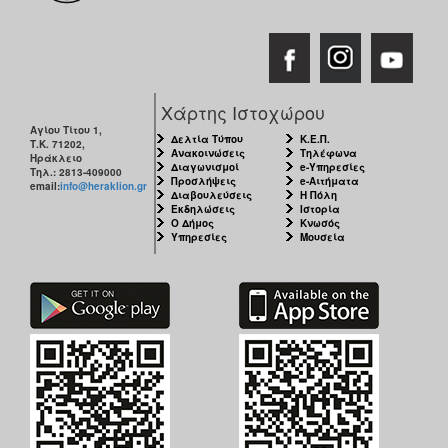
Χάρτης Ιστοχώρου
Αγίου Τίτου 1,
Δελτία Τύπου
Κ.Ε.Π.
Τ.Κ. 71202,
Ανακοινώσεις
Τηλέφωνα
Ηράκλειο
Διαγωνισμοί
e-Υπηρεσίες
Τηλ.: 2813-409000
Προσλήψεις
e-Αιτήματα
email:
info@heraklion.gr
Διαβουλεύσεις
Η Πόλη
Εκδηλώσεις
Ιστορία
Ο Δήμος
Κνωσός
Υπηρεσίες
Μουσεία