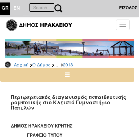
GR
EN
ΕΙΣΟΔΟΣ
Ο
Toggle
ΔΗΜΟΣ
navigati
Δελτία
Τύπου
Αρχείο
...
Αρχική
Ο Δήμος
2018
2026
2025
2024
2023
Περιφερειακός διαγωνισμός εκπαιδευτικής
ρομποτικής στο Κλειστό Γυμναστήριο
2022
Πατελών
2021
2020
ΔΗΜΟΣ ΗΡΑΚΛΕΙΟΥ ΚΡΗΤΗΣ
2019
ΓΡΑΦΕΙΟ ΤΥΠΟΥ