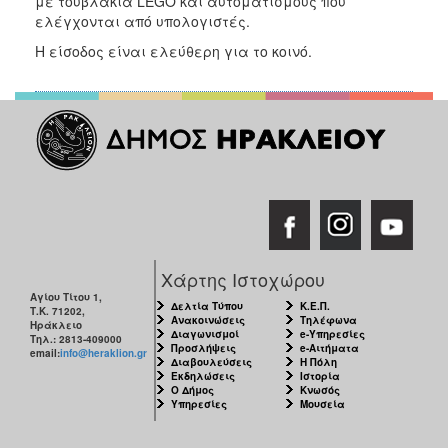
με τουβλάκια LEGO και αυτοματισμούς που
ελέγχονται από υπολογιστές.
Η είσοδος είναι ελεύθερη για το κοινό.
Χάρτης Ιστοχώρου
Αγίου Τίτου 1,
Δελτία Τύπου
Κ.Ε.Π.
Τ.Κ. 71202,
Ανακοινώσεις
Τηλέφωνα
Ηράκλειο
Διαγωνισμοί
e-Υπηρεσίες
Τηλ.: 2813-409000
Προσλήψεις
e-Αιτήματα
email:
info@heraklion.gr
Διαβουλεύσεις
Η Πόλη
Εκδηλώσεις
Ιστορία
Ο Δήμος
Κνωσός
Υπηρεσίες
Μουσεία