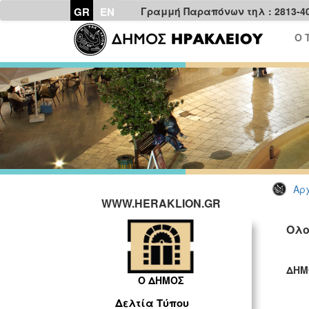
GR
EN
Γραμμή Παραπόνων τηλ : 2813-4
Ο 
Αρχ
WWW.HERAKLION.GR
Ολο
ΔΗΜ
Ο ΔΗΜΟΣ
ΓΡ
Δελτία Τύπου