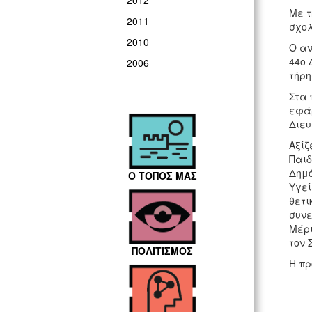
2012
Με τ
2011
σχολ
2010
Ο αν
44ο 
2006
τήρη
Στα 
εφάρ
Διευ
Αξίζ
Παιδ
Δημό
Ο ΤΟΠΟΣ ΜΑΣ
Υγεί
θετι
συνε
Μέρι
τον 
ΠΟΛΙΤΙΣΜΟΣ
Η πρ