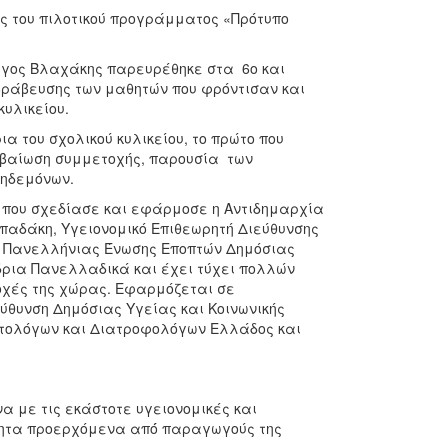
ος του πιλοτικού προγράμματος «Πρότυπο
ώργος Βλαχάκης παρευρέθηκε στα 6ο και
βράβευσης των μαθητών που φρόντισαν και
κυλικείου.
ια του σχολικού κυλικείου, το πρώτο που
βαίωση συμμετοχής, παρουσία των
Κηδεμόνων.
» που σχεδίασε και εφάρμοσε η Αντιδημαρχία
απαδάκη, Υγειονομικό Επιθεωρητή Διεύθυνσης
ο Πανελλήνιας Ένωσης Εποπτών Δημόσιας
δρια Πανελλαδικά και έχει τύχει πολλών
οχές της χώρας. Εφαρμόζεται σε
εύθυνση Δημόσιας Υγείας και Κοινωνικής
ιτολόγων και Διατροφολόγων Ελλάδος και
 με τις εκάστοτε υγειονομικές και
τητα προερχόμενα από́ παραγωγούς της