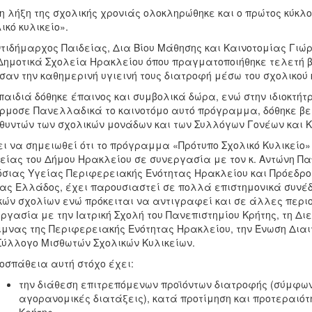
η λήξη της σχολικής χρονιάς ολοκληρώθηκε και ο πρώτος κύκλ
ικό κυλικείο».
τιδήμαρχος Παιδείας, Δια Βίου Μάθησης και Καινοτομίας Γι
Δημοτικά Σχολεία Ηρακλείου όπου πραγματοποιήθηκε τελετή 
σαν την καθημερινή υγιεινή τους διατροφή μέσω του σχολικού 
παιδιά δόθηκε έπαινος και συμβολικά δώρα, ενώ στην ιδιοκτήτρ
μοσε Πανελλαδικά το καινοτόμο αυτό πρόγραμμα, δόθηκε βε
θυντών των σχολικών μονάδων και των Συλλόγων Γονέων και 
ει να σημειωθεί ότι το πρόγραμμα «Πρότυπο Σχολικό Κυλικείο
είας του Δήμου Ηρακλείου σε συνεργασία με τον κ. Αντώνη Π
σιας Υγείας Περιφερειακής Ενότητας Ηρακλείου και Πρόεδρ
ας Ελλάδος, έχει παρουσιαστεί σε πολλά επιστημονικά συνέ
κών σχολίων ενώ πρόκειται να αντιγραφεί και σε άλλες περι
ργασία με την Ιατρική Σχολή του Πανεπιστημίου Κρήτης, τη Δι
μνας της Περιφερειακής Ενότητας Ηρακλείου, την Ένωση Δια
Σύλλογο Μισθωτών Σχολικών Κυλικείων.
οσπάθεια αυτή στόχο έχει:
την διάθεση επιτρεπόμενων προϊόντων διατροφής (σύμφωνα
αγορανομικές διατάξεις), κατά προτίμηση και προτεραιό