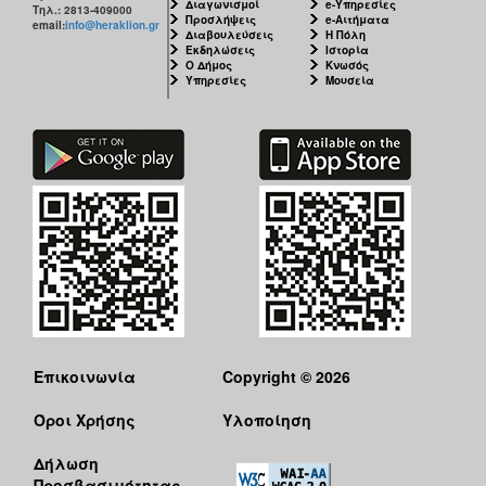
Διαγωνισμοί
e-Υπηρεσίες
Τηλ.: 2813-409000
Προσλήψεις
e-Αιτήματα
email:
info@heraklion.gr
Διαβουλεύσεις
Η Πόλη
Εκδηλώσεις
Ιστορία
Ο Δήμος
Κνωσός
Υπηρεσίες
Μουσεία
Επικοινωνία
Copyright © 2026
Όροι Χρήσης
Υλοποίηση
Δήλωση
Προσβασιμότητας