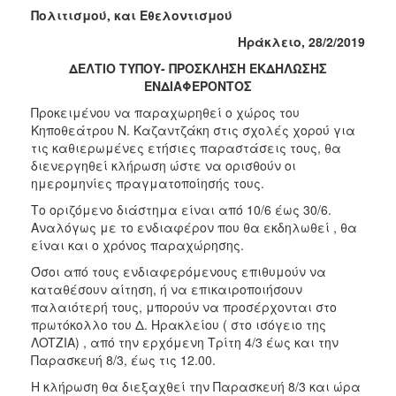
2018
Πολιτισμού, και Eθελοντισμού
2017
Ηράκλειο, 28/2/2019
2016
ΔΕΛΤΙΟ ΤΥΠΟΥ- ΠΡΟΣΚΛΗΣΗ ΕΚΔΗΛΩΣΗΣ
2015
ΕΝΔΙΑΦΕΡΟΝΤΟΣ
2013
Προκειμένου να παραχωρηθεί ο χώρος του
Κηποθεάτρου Ν. Καζαντζάκη στις σχολές χορού για
2012
τις καθιερωμένες ετήσιες παραστάσεις τους, θα
2011
διενεργηθεί κλήρωση ώστε να ορισθούν οι
ημερομηνίες πραγματοποίησής τους.
2010
Το οριζόμενο διάστημα είναι από 10/6 έως 30/6.
2006
Αναλόγως με το ενδιαφέρον που θα εκδηλωθεί , θα
είναι και ο χρόνος παραχώρησης.
Όσοι από τους ενδιαφερόμενους επιθυμούν να
καταθέσουν αίτηση, ή να επικαιροποιήσουν
Ο
παλαιότερή τους, μπορούν να προσέρχονται στο
ΤΟΠΟΣ
πρωτόκολλο του Δ. Ηρακλείου ( στο ισόγειο της
ΜΑΣ
ΛOTZIA) , από την ερχόμενη Τρίτη 4/3 έως και την
Παρασκευή 8/3, έως τις 12.00.
ΠΟΛΙΤΙΣΜΟΣ
Η κλήρωση θα διεξαχθεί την Παρασκευή 8/3 και ώρα