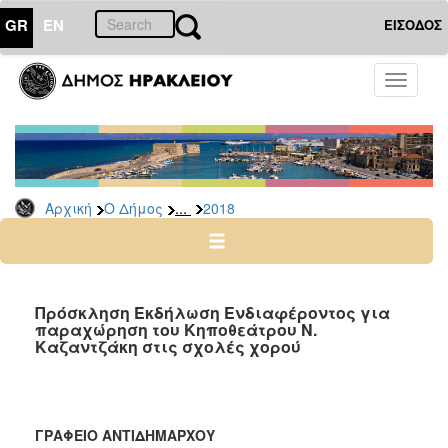
GR
EN
ΕΙΣΟΔΟΣ
Ο
Toggle
ΔΗΜΟΣ
navigati
Δελτία
Τύπου
Αρχείο
...
Αρχική
Ο Δήμος
2018
2026
2025
2024
2023
Πρόσκληση Εκδήλωση Ενδιαφέροντος για
παραχώρηση του Κηποθεάτρου Ν.
2022
Καζαντζάκη στις σχολές χορού
2021
2020
2019
ΓΡΑΦΕΙΟ ΑΝΤΙΔΗΜΑΡΧΟΥ