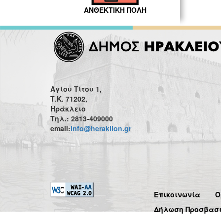
ΑΝΘΕΚΤΙΚΗ ΠΟΛΗ
Αγίου Τίτου 1,
Τ.Κ. 71202,
Ηράκλειο
Τηλ.: 2813-409000
email:
info@heraklion.gr
Επικοινωνία
Ό
Δήλωση Προσβασ