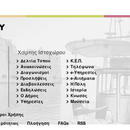
Χάρτης Ιστοχώρου
Δελτία Τύπου
Κ.Ε.Π.
Ανακοινώσεις
Τηλέφωνα
Διαγωνισμοί
e-Υπηρεσίες
Προσλήψεις
e-Αιτήματα
Διαβουλεύσεις
Η Πόλη
Εκδηλώσεις
Ιστορία
Ο Δήμος
Κνωσός
Υπηρεσίες
Μουσεία
ροι Χρήσης
ιμότητας
Πλοήγηση
FAQs
RSS