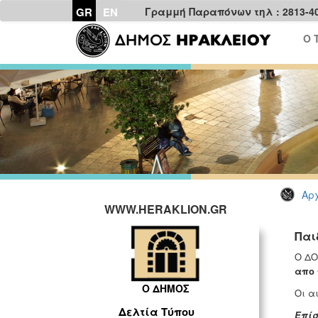
GR
EN
Γραμμή Παραπόνων τηλ : 2813-4
Ο 
Αρχ
WWW.HERAKLION.GR
Παι
Ο ΔΟ
απο
Ο ΔΗΜΟΣ
Οι α
Δελτία Τύπου
Επίσ