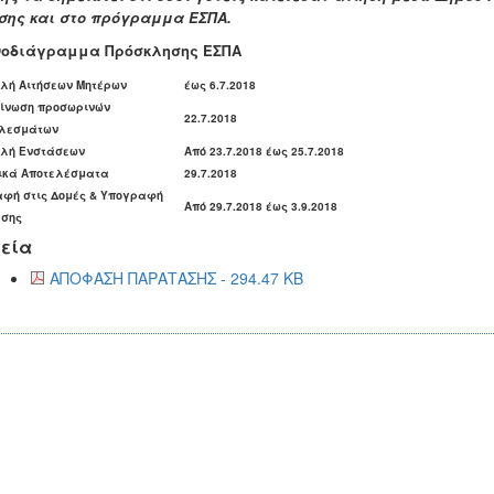
σης και στο πρόγραμμα ΕΣΠΑ.
νοδιάγραμμα Πρόσκλησης ΕΣΠΑ
λή Αιτήσεων Μητέρων
έως 6.7.2018
ίνωση προσωρινών
22.7.2018
λεσμάτων
λή Ενστάσεων
Από 23.7.2018 έως 25.7.2018
ικά Αποτελέσματα
29.7.2018
φή στις Δομές & Υπογραφή
Από 29.7.2018 έως 3.9.2018
σης
εία
ΑΠΟΦΑΣΗ ΠΑΡΑΤΑΣΗΣ - 294.47 KB