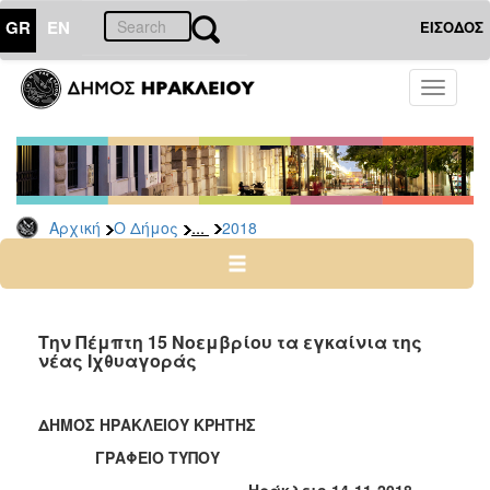
GR
EN
ΕΙΣΟΔΟΣ
Ο
Toggle
ΔΗΜΟΣ
navigati
Δελτία
Τύπου
Αρχείο
...
Αρχική
Ο Δήμος
2018
2026
2025
2024
2023
Την Πέμπτη 15 Νοεμβρίου τα εγκαίνια της
νέας Ιχθυαγοράς
2022
2021
ΔΗΜΟΣ ΗΡΑΚΛΕΙΟΥ ΚΡΗΤΗΣ
2020
ΓΡΑΦΕΙΟ ΤΥΠΟΥ
2019
Ηράκλειο 14-11-2018