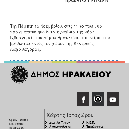
2018
2017
2016
Την Πέμπτη 15 Νοεμβρίου, στις 11 το πρωί, θα
2015
πραγματοποιηθούν τα εγκαίνια της νέας
2013
Ιχθυαγοράς του Δήμου Ηρακλείου, στο κτίριο που
βρίσκεται εντός του χώρου της Κεντρικής
2012
Λαχαναγοράς.
2011
2010
2006
Ο
ΤΟΠΟΣ
ΜΑΣ
Χάρτης Ιστοχώρου
ΠΟΛΙΤΙΣΜΟΣ
Αγίου Τίτου 1,
Δελτία Τύπου
Κ.Ε.Π.
Τ.Κ. 71202,
Ανακοινώσεις
Τηλέφωνα
Ηράκλειο