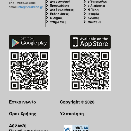
Διαγωνισμοί
e-Υπηρεσίες
ΑΝΘΕΚΤΙΚΗ
Τηλ.: 2813-409000
Προσλήψεις
e-Αιτήματα
email:
info@heraklion.gr
ΠΟΛΗ
Διαβουλεύσεις
Η Πόλη
Εκδηλώσεις
Ιστορία
Ο Δήμος
Κνωσός
Υπηρεσίες
Μουσεία
Επικοινωνία
Copyright © 2026
Όροι Χρήσης
Υλοποίηση
Δήλωση
Προσβασιμότητας