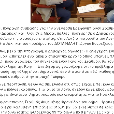
 υπογραφή σύμβασης για την ανέγερση Βρεφονηπιακού Σταθμο
 Δρακάκη και Ιλίου στις Μεσαμπελιές, προχώρησε ο Δήμαρχος
όσωπο της αναδόχου εταιρίας, στην Λότζια, παρουσία του Αν
τασάκη και του προέδρου του ΔΟΠΑΦΜΑΗ Γιώργου Βουρεξάκη.
ως μετά την υπογραφή, ο Δήμαρχος δήλωσε: «Η ανέγερση εν
μού αποτελεί ένα ακόμα σημαντικό έργο το οποίο μπαίνει, πλέ
 Οι προδιαγραφές του συγκεκριμένου Παιδικού Σταθμού, θα το
ολόκληρη την Κρήτη. Επειδή όμως γνωρίζουμε ότι το πρόβλημα
μούς της πόλης είναι σημαντικό, δεν σταματάμε εδώ, καθώς 
ικού σταθμού, στην περιοχή Γιόφυρο.
άθε περίπτωση, θέλω να σημειώσω ότι, όπως είχαμε πει εδώ κ
ν αποδίδει καρπούς. Για αυτό το λόγο, σχεδόν κάθε εβδομάδ
έργα ιδιαίτερα σημαντικά, όσο και απαραίτητα για το Ηράκλε
εφονηπιακός Σταθμός Αυξημένης Φροντίδας του Δήμου Ηρακλεί
θα έχει καλυμένη επιφάνεια 615,91 μ2, θα εκτείνεται σε τρία 
 την δυνατότητα φιλοξενίας 99 παιδιών από 8 μηνών έως και 5