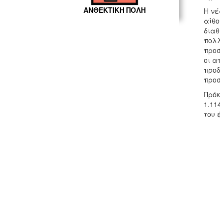
ΑΝΘΕΚΤΙΚΗ ΠΟΛΗ
Η νέ
αίθο
διαθ
πολλ
προσ
οι α
προδ
προσ
Πρόκ
1.11
του 