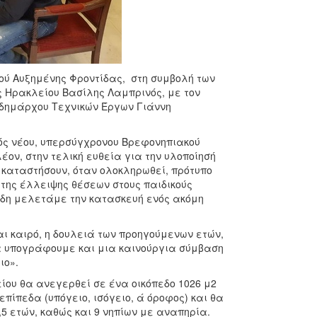
ύ Αυξημένης Φροντίδας, στη συμβολή των
 Ηρακλείου Βασίλης Λαμπρινός, με τον
τιδημάρχου Τεχνικών Έργων Γιάννη
ός νέου, υπερσύγχρονου Βρεφονηπιακού
ον, στην τελική ευθεία για την υλοποίησή
ν καταστήσουν, όταν ολοκληρωθεί, πρότυπο
 της έλλειψης θέσεων στους παιδικούς
ήδη μελετάμε την κατασκευή ενός ακόμη
αι καιρό, η δουλειά των προηγούμενων ετών,
α υπογράφουμε και μια καινούργια σύμβαση
ιο».
ου θα ανεγερθεί σε ένα οικόπεδο 1026 μ2
επίπεδα (υπόγειο, ισόγειο, ά όροφος) και θα
,5 ετών, καθώς και 9 νηπίων με αναπηρία.