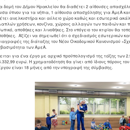
α δομή του Δήμου Ηρακλείου θα διαθέτει 2 αίθουσες απασχόλησ
υσα ύπνου για τα νήπια, 1 αίθουσα απασχόλησης για ΑμεΑ και
έτει ανελκυστήρα και αύλειο χώρο καθώς και εσωτερικό ακά
απλών χρήσεων, κουζίνα, χώρους αλλαγών των παιδιών και π
ωπικό, αποθήκες και λινοθήκες. Στο υπόγειο του κτιρίου θα το
ποθήκες. Αξίζει να σημειωθεί ότι ο σχεδιασμός εσωτερικών κ
ιαγραφές της διάταξης του Νέου Οικοδομικού Κανονισμού «Σχ
βασιμότητα των ΑμεΑ.
ειται για ένα έργο με αρχικό προϋπολογισμό της τάξης των 2.
4.332,99 ευρώ. Η χρηματοδότηση θα γίνει από ίδιους πόρους τ
έργου είναι 18 μήνες από την υπογραφή της σύμβασης.