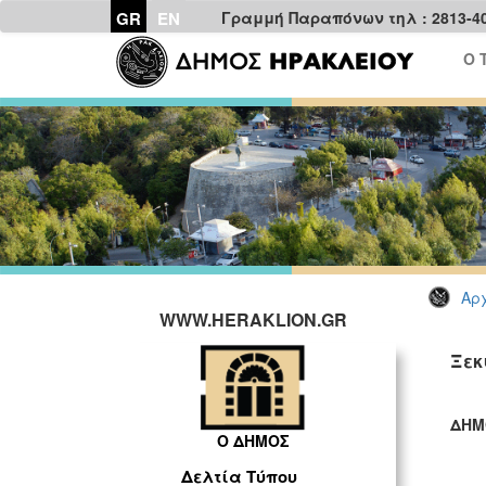
GR
EN
Γραμμή Παραπόνων τηλ : 2813-4
Ο 
Αρχ
WWW.HERAKLION.GR
Ξεκ
ΔΗΜ
Ο ΔΗΜΟΣ
ΓΡ
Δελτία Τύπου