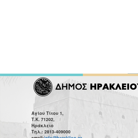
Αγίου Τίτου 1,
Τ.Κ. 71202,
Ηράκλειο
Τηλ.: 2813-409000
email:
info@heraklion.gr