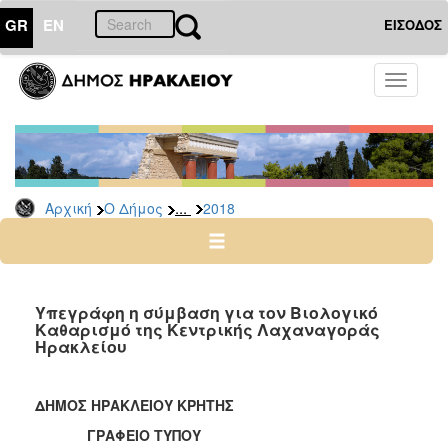
GR
EN
ΕΙΣΟΔΟΣ
Ο
Toggle
ΔΗΜΟΣ
navigati
Δελτία
Τύπου
Αρχείο
...
Αρχική
Ο Δήμος
2018
2026
2025
2024
2023
Υπεγράφη η σύμβαση για τον Βιολογικό
Καθαρισμό της Κεντρικής Λαχαναγοράς
2022
Ηρακλείου
2021
2020
ΔΗΜΟΣ ΗΡΑΚΛΕΙΟΥ ΚΡΗΤΗΣ
2019
ΓΡΑΦΕΙΟ ΤΥΠΟΥ