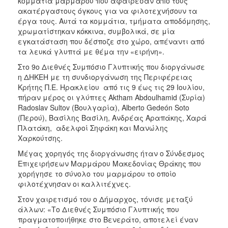
κομμάτια μαρμάρου που αφαίρεσαν από τους
ακατέργαστους όγκους για να φιλοτεχνήσουν τα
έργα τους. Αυτά τα κομμάτια, τμήματα αποδόμησης,
χρωματίστηκαν κόκκινα, συμβολικά, σε μία
εγκατάσταση που δέσποζε στο χώρο, απέναντι από
τα λευκά γλυπτά με θέμα την «ειρήνη».
Στο 9ο Διεθνές Συμπόσιο Γλυπτικής που διοργάνωσε
η ΔΗΚΕΗ με τη συνδιοργάνωση της Περιφέρειας
Κρήτης Π.Ε. Ηρακλείου από τις 9 έως τις 29 Ιουλίου,
πήραν μέρος οι γλύπτες Aktham Abdoulhamid (Συρία)
Radoslav Sultov (Βουλγαρία), Alberto Gedeón Soto
(Περού), Βασίλης Βασίλη, Ανδρέας Αραπάκης, Χαρά
Πλατάκη, αδελφοί Σηφάκη και Μανώλης
Χαρκούτσης.
Μέγας χορηγός της διοργάνωσης ήταν ο Σύνδεσμος
Επιχειρήσεων Μαρμάρου Μακεδονίας Θράκης που
χορήγησε το σύνολο του μαρμάρου το οποίο
φιλοτέχνησαν οι καλλιτέχνες.
Στον χαιρετισμό του ο Δήμαρχος, τόνισε μεταξύ
άλλων: «Το Διεθνές Συμπόσιο Γλυπτικής που
πραγματοποιήθηκε στο Βενεράτο, αποτελεί έναν