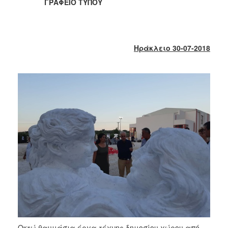
2018
ΓΡΑΦΕΙΟ ΤΥΠΟΥ
2017
2016
2015
Ηράκλειο 30-07-2018
2013
2012
2011
2010
2006
Ο
ΤΟΠΟΣ
ΜΑΣ
ΠΟΛΙΤΙΣΜΟΣ
Οκτώ θαυμάσια έργα τέχνης δημοσίου χώρου από