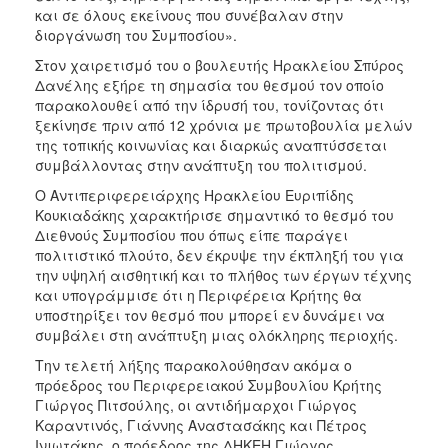
και σε όλους εκείνους που συνέβαλαν στην
διοργάνωση του Συμποσίου».
Στον χαιρετισμό του ο βουλευτής Ηρακλείου Σπύρος
Δανέλης εξήρε τη σημασία του θεσμού τον οποίο
παρακολουθεί από την ίδρυσή του, τονίζοντας ότι
ξεκίνησε πριν από 12 χρόνια με πρωτοβουλία μελών
της τοπικής κοινωνίας και διαρκώς αναπτύσσεται
συμβάλλοντας στην ανάπτυξη του πολιτισμού.
Ο Αντιπεριφερειάρχης Ηρακλείου Ευριπίδης
Κουκιαδάκης χαρακτήρισε σημαντικό το θεσμό του
Διεθνούς Συμποσίου που όπως είπε παράγει
πολιτιστικό πλούτο, δεν έκρυψε την έκπληξή του για
την υψηλή αισθητική και το πλήθος των έργων τέχνης
και υπογράμμισε ότι η Περιφέρεια Κρήτης θα
υποστηρίξει τον θεσμό που μπορεί εν δυνάμει να
συμβάλει στη ανάπτυξη μιας ολόκληρης περιοχής.
Την τελετή λήξης παρακολούθησαν ακόμα ο
πρόεδρος του Περιφερειακού Συμβουλίου Κρήτης
Γιώργος Πιτσούλης, οι αντιδήμαρχοι Γιώργος
Καραντινός, Γιάννης Αναστασάκης και Πέτρος
Ινιωτάκης, ο πρόεδρος της ΔΗΚΕΗ Γιώργος