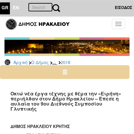
GR
EN
ΕΙΣΟΔΟΣ
Ο
Toggle
ΔΗΜΟΣ
navigati
Δελτία
Τύπου
Αρχείο
...
Αρχική
Ο Δήμος
2018
2026
2025
2024
2023
Οκτώ νέα έργα τέχνης με θέμα την «Ειρήνη»
περιήλθαν στον Δήμο Ηρακλείου – Έπεσε η
2022
αυλαία του 9ου Διεθνούς Συμποσίου
2021
Γλυπτικής
2020
2019
ΔΗΜΟΣ ΗΡΑΚΛΕΙΟΥ ΚΡΗΤΗΣ