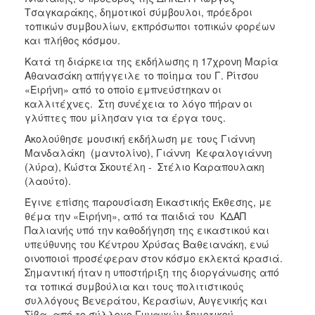
Τσαγκαράκης, δημοτικοί σύμβουλοι, πρόεδροι
τοπικών συμβουλίων, εκπρόσωποι τοπικών φορέων
και πλήθος κόσμου.
Κατά τη διάρκεια της εκδήλωσης η 17χρονη Μαρία
Αθανασάκη απήγγειλε το ποίημα του Γ. Ρίτσου
«Ειρήνη» από το οποίο εμπνεύστηκαν οι
καλλιτέχνες. Στη συνέχεια το λόγο πήραν οι
γλύπτες που μίλησαν για τα έργα τους.
Ακολούθησε μουσική εκδήλωση με τους Γιάννη
Μανδαλάκη (μαντολίνο), Γιάννη Κεφαλογιάννη
(λύρα), Κώστα Σκουτέλη - Στέλιο Καραπουλακη
(λαούτο).
Έγινε επίσης παρουσίαση Εικαστικής Έκθεσης, με
θέμα την «Ειρήνη», από τα παιδιά του ΚΔΑΠ
Παλιανής υπό την καθοδήγηση της εικαστικού και
υπεύθυνης του Κέντρου Χρύσας Βαθειανάκη, ενώ
οινοποιοί προσέφεραν στον κόσμο εκλεκτά κρασιά.
Σημαντική ήταν η υποστήριξη της διοργάνωσης από
τα τοπικά συμβούλια και τους πολιτιστικούς
συλλόγους Βενεράτου, Κερασίων, Αυγενικής και
Σίβα, από το σύλλογο Γυναικών δημοτικού