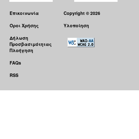
Επικοινωνία
Copyright © 2026
Όροι Χρήσης
Υλοποίηση
Δήλωση
Προσβασιμότητας
Πλοήγηση
FAQs
RSS