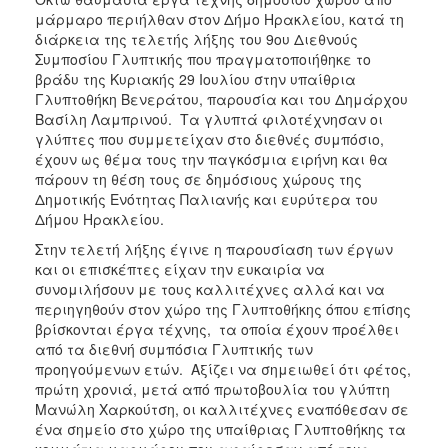
ΑΝΘΕΚΤΙΚΗ
μάρμαρο περιήλθαν στον Δήμο Ηρακλείου, κατά τη
ΠΟΛΗ
διάρκεια της τελετής λήξης του 9ου Διεθνούς
Συμποσίου Γλυπτικής που πραγματοποιήθηκε το
βράδυ της Κυριακής 29 Ιουλίου στην υπαίθρια
Γλυπτοθήκη Βενεράτου, παρουσία και του Δημάρχου
Βασίλη Λαμπρινού. Τα γλυπτά φιλοτέχνησαν οι
γλύπτες που συμμετείχαν στο διεθνές συμπόσιο,
έχουν ως θέμα τους την παγκόσμια ειρήνη και θα
πάρουν τη θέση τους σε δημόσιους χώρους της
Δημοτικής Ενότητας Παλιανής και ευρύτερα του
Δήμου Ηρακλείου.
Στην τελετή λήξης έγινε η παρουσίαση των έργων
και οι επισκέπτες είχαν την ευκαιρία να
συνομιλήσουν με τους καλλιτέχνες αλλά και να
περιηγηθούν στον χώρο της Γλυπτοθήκης όπου επίσης
βρίσκονται έργα τέχνης, τα οποία έχουν προέλθει
από τα διεθνή συμπόσια Γλυπτικής των
προηγούμενων ετών. Αξίζει να σημειωθεί ότι φέτος,
πρώτη χρονιά, μετά από πρωτοβουλία του γλύπτη
Μανώλη Χαρκούτση, οι καλλιτέχνες εναπόθεσαν σε
ένα σημείο στο χώρο της υπαίθριας Γλυπτοθήκης τα