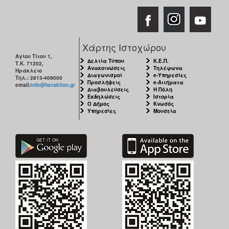
Χάρτης Ιστοχώρου
Αγίου Τίτου 1,
Δελτία Τύπου
Κ.Ε.Π.
Τ.Κ. 71202,
Ανακοινώσεις
Τηλέφωνα
Ηράκλειο
Διαγωνισμοί
e-Υπηρεσίες
Τηλ.: 2813-409000
Προσλήψεις
e-Αιτήματα
email:
info@heraklion.gr
Διαβουλεύσεις
Η Πόλη
Εκδηλώσεις
Ιστορία
Ο Δήμος
Κνωσός
Υπηρεσίες
Μουσεία