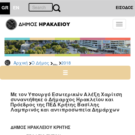
GR
EN
ΕΙΣΟΔΟΣ
Ο
Toggle
ΔΗΜΟΣ
navigati
Δελτία
Τύπου
Αρχείο
...
Αρχική
Ο Δήμος
2018
2026
2025
2024
2023
Με τον Υπουργό Εσωτερικών Αλέξη Χαρίτση
συναντήθηκε ο Δήμαρχος Ηρακλείου και
2022
Πρόεδρος της ΠΕΔ Κρήτης Βασίλης
2021
Λαμπρινός και αντιπροσωπεία Δημάρχων
2020
2019
ΔΗΜΟΣ ΗΡΑΚΛΕΙΟΥ ΚΡΗΤΗΣ