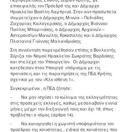
ΑΝΘΕΚΤΙΚΗ
επικεφαλής τον Πρόεδρό της και Δήμαρχο
ΠΟΛΗ
Ηρακλείου Βασίλη Λαμπρινό. Στην αντιπροσωπεία
συμμετείχαν ο Δήμαρχος Μινώα – Πεδιάδος
Ζαχαρίας Καλογεράκης, ο Δήμαρχος Βιάννου
Παύλος Μπαριτάκης, ο Δήμαρχος Αρχανών –
Αστερουσίων Μανώλης Κοκοσάλης και ο Δήμαρχος
Πλατανιά Γιάννης Μαλανδράκης
Στη συνάντηση παρευρέθησαν επίσης ο Βουλευτής
Σύριζα του Νομού Ηρακλείου Σωκράτης Βαρδάκης
και στελέχη του Υπουργείου. Οι Δήμαρχοι
κατέθεσαν στον Υπουργό υπόμνημα με τις
προτάσεις και τις παρατηρήσεις της ΠΕΔ Κρήτης
σχετικά με τον «Κλεισθένη 1».
Συγκεκριμένα , η ΠΕΔ ζήτησε:
- Να μην ισχύσει το κώλυμα της εκλογιμότητας
στις προσεχείς εκλογές, καθώς μεσολαβούν εννιά
μήνες μέχρι την διεξαγωγή τους και όχι 18, όπως
προβλέπει ο νόμος (άρθρο 14).
- Να καταργηθεί η χωριστή υποψηφιότητα του
προέδρου της κοινότητας , ειδικά σε κοινότητες που