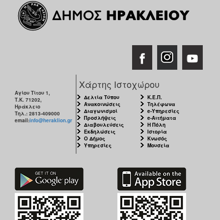
Χάρτης Ιστοχώρου
Αγίου Τίτου 1,
Δελτία Τύπου
Κ.Ε.Π.
Τ.Κ. 71202,
Ανακοινώσεις
Τηλέφωνα
Ηράκλειο
Διαγωνισμοί
e-Υπηρεσίες
Τηλ.: 2813-409000
Προσλήψεις
e-Αιτήματα
email:
info@heraklion.gr
Διαβουλεύσεις
Η Πόλη
Εκδηλώσεις
Ιστορία
Ο Δήμος
Κνωσός
Υπηρεσίες
Μουσεία