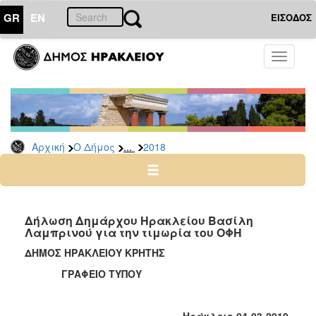
GR
EN
ΕΙΣΟΔΟΣ
Ο
Toggle
ΔΗΜΟΣ
navigati
Δελτία
Τύπου
Αρχείο
...
Αρχική
Ο Δήμος
2018
2026
2025
2024
2023
Δήλωση Δημάρχου Ηρακλείου Βασίλη
Λαμπρινού για την τιμωρία του ΟΦΗ
2022
ΔΗΜΟΣ ΗΡΑΚΛΕΙΟΥ ΚΡΗΤΗΣ
2021
ΓΡΑΦΕΙΟ ΤΥΠΟΥ
2020
2019
Ηράκλειο 04-03-2019