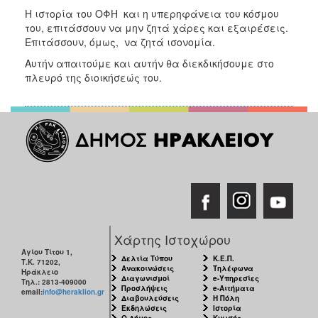
ΑΝΘΕΚΤΙΚΗ
Η ιστορία του ΟΦΗ και η υπερηφάνεια του κόσμου
ΠΟΛΗ
του, επιτάσσουν να μην ζητά χάρες και εξαιρέσεις.
Επιτάσσουν, όμως, να ζητά ισονομία.
Αυτήν απαιτούμε και αυτήν θα διεκδικήσουμε στο
πλευρό της διοικήσεώς του.
Χάρτης Ιστοχώρου
Αγίου Τίτου 1,
Δελτία Τύπου
Κ.Ε.Π.
Τ.Κ. 71202,
Ανακοινώσεις
Τηλέφωνα
Ηράκλειο
Διαγωνισμοί
e-Υπηρεσίες
Τηλ.: 2813-409000
Προσλήψεις
e-Αιτήματα
email:
info@heraklion.gr
Διαβουλεύσεις
Η Πόλη
Εκδηλώσεις
Ιστορία