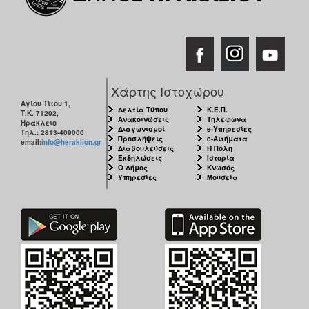
Χάρτης Ιστοχώρου
Αγίου Τίτου 1,
Δελτία Τύπου
Κ.Ε.Π.
Τ.Κ. 71202,
Ανακοινώσεις
Τηλέφωνα
Ηράκλειο
Διαγωνισμοί
e-Υπηρεσίες
Τηλ.: 2813-409000
Προσλήψεις
e-Αιτήματα
email:
info@heraklion.gr
Διαβουλεύσεις
Η Πόλη
Εκδηλώσεις
Ιστορία
Ο Δήμος
Κνωσός
Υπηρεσίες
Μουσεία