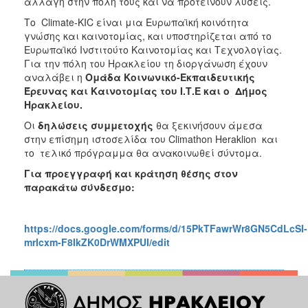
αλλαγή στην πόλη τους και να προτείνουν λύσεις.
ΑΝΘΕΚΤΙΚΗ
ΠΟΛΗ
Το Climate-KIC είναι μια Ευρωπαϊκή κοινότητα
γνώσης και καινοτομίας, και υποστηρίζεται από το
Ευρωπαϊκό Ινστιτούτο Καινοτομίας και Τεχνολογίας.
Για την πόλη του Ηρακλείου τη διοργάνωση έχουν
αναλάβει η
Ομάδα Κοινωνικό-Εκπαιδευτικής
Έρευνας και Καινοτομίας του Ι.Τ.Ε και ο Δήμος
Ηρακλείου.
Οι
δηλώσεις συμμετοχής
θα ξεκινήσουν άμεσα
στην επίσημη ιστοσελίδα του Climathon Heraklion και
το τελικό πρόγραμμα θα ανακοινωθεί σύντομα.
Για προεγγραφή και κράτηση θέσης στον
παρακάτω σύνδεσμο:
https://docs.google.com/forms/d/15PkTFawrWr8GN5CdLcSI-
mrIcxm-F8IkZK0DrWMXPUI/edit