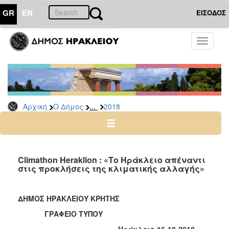
GR
EN
ΕΙΣΟΔΟΣ
Ο
Toggle
ΔΗΜΟΣ
navigati
Δελτία
Τύπου
Αρχείο
...
Αρχική
Ο Δήμος
2018
2026
2025
2024
2023
Climathon Heraklion : «Το Ηράκλειο απέναντι
στις προκλήσεις της κλιματικής αλλαγής»
2022
2021
ΔΗΜΟΣ ΗΡΑΚΛΕΙΟΥ ΚΡΗΤΗΣ
2020
ΓΡΑΦΕΙΟ ΤΥΠΟΥ
2019
Ηράκλειο 16-10-2018