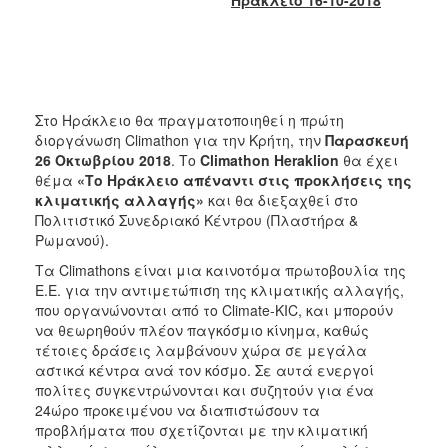
2018
2017
2016
2015
Στο Ηράκλειο θα πραγματοποιηθεί η πρώτη
2013
διοργάνωση Climathon για την Κρήτη, την
Παρασκευή
2012
26 Οκτωβρίου 2018
. Το
Climathon Heraklion
θα έχει
θέμα
«Το Ηράκλειο απέναντι στις προκλήσεις της
2011
κλιματικής αλλαγής»
και θα διεξαχθεί στο
2010
Πολιτιστικό Συνεδριακό Κέντρου (Πλαστήρα &
Ρωμανού).
2006
Τα Climathons είναι μια καινοτόμα πρωτοβουλία της
Ε.Ε. για την αντιμετώπιση της κλιματικής αλλαγής,
που οργανώνονται από το Climate-KIC, και μπορούν
να θεωρηθούν πλέον παγκόσμιο κίνημα, καθώς
Ο
τέτοιες δράσεις λαμβάνουν χώρα σε μεγάλα
ΤΟΠΟΣ
αστικά κέντρα ανά τον κόσμο. Σε αυτά ενεργοί
ΜΑΣ
πολίτες συγκεντρώνονται και συζητούν για ένα
24ώρο προκειμένου να διαπιστώσουν τα
ΠΟΛΙΤΙΣΜΟΣ
προβλήματα που σχετίζονται με την κλιματική