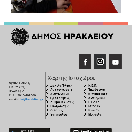
Χάρτης Ιστοχώρου
Αγίου Τίτου 1,
Δελτία Τύπου
Κ.Ε.Π.
Τ.Κ. 71202,
Ανακοινώσεις
Τηλέφωνα
Ηράκλειο
Διαγωνισμοί
e-Υπηρεσίες
Τηλ.: 2813-409000
Προσλήψεις
e-Αιτήματα
email:
info@heraklion.gr
Διαβουλεύσεις
Η Πόλη
Εκδηλώσεις
Ιστορία
Ο Δήμος
Κνωσός
Υπηρεσίες
Μουσεία