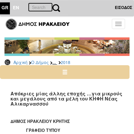
GR
EN
ΕΙΣΟΔΟΣ
Ο
Toggle
ΔΗΜΟΣ
navigati
Δελτία
Τύπου
Αρχείο
...
Αρχική
Ο Δήμος
2018
2026
2025
2024
2023
Απόκριες μίας άλλης εποχής …για μικρούς
και μεγάλους από τα μέλη του ΚΗΦΗ Νέας
2022
Αλικαρνασσού
2021
2020
ΔΗΜΟΣ ΗΡΑΚΛΕΙΟΥ ΚΡΗΤΗΣ
2019
ΓΡΑΦΕΙΟ ΤΥΠΟΥ