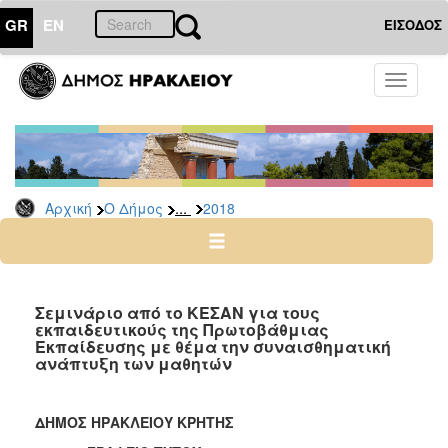
GR
EN
ΕΙΣΟΔΟΣ
Ο
Toggle
ΔΗΜΟΣ
navigati
Δελτία
Τύπου
Αρχείο
...
Αρχική
Ο Δήμος
2018
2026
2025
2024
2023
Σεμινάριο από το ΚΕΣΑΝ για τους
εκπαιδευτικούς της Πρωτοβάθμιας
2022
Εκπαίδευσης με θέμα την συναισθηματική
2021
ανάπτυξη των μαθητών
2020
2019
ΔΗΜΟΣ ΗΡΑΚΛΕΙΟΥ ΚΡΗΤΗΣ