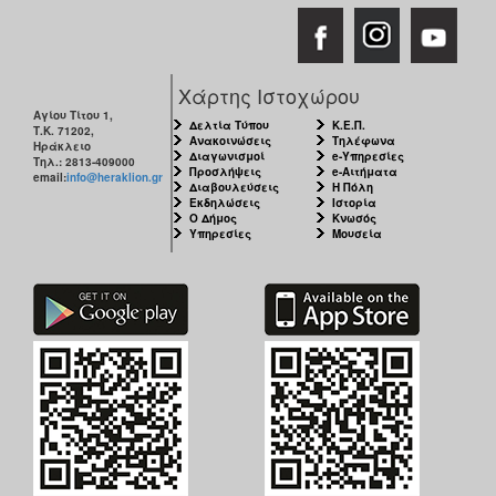
Χάρτης Ιστοχώρου
Αγίου Τίτου 1,
Δελτία Τύπου
Κ.Ε.Π.
Τ.Κ. 71202,
Ανακοινώσεις
Τηλέφωνα
Ηράκλειο
Διαγωνισμοί
e-Υπηρεσίες
Τηλ.: 2813-409000
Προσλήψεις
e-Αιτήματα
email:
info@heraklion.gr
Διαβουλεύσεις
Η Πόλη
Εκδηλώσεις
Ιστορία
Ο Δήμος
Κνωσός
Υπηρεσίες
Μουσεία