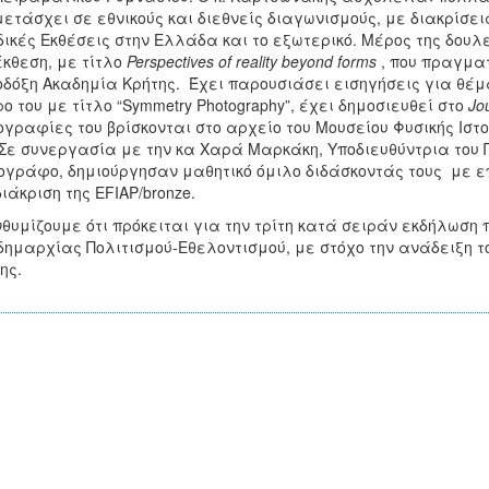
ετάσχει σε εθνικούς και διεθνείς διαγωνισμούς, με διακρίσει
ικές Εκθέσεις στην Ελλάδα και το εξωτερικό. Μέρος της δουλ
έκθεση, με τίτλο
Perspectives
of
reality
beyond
forms
, που πραγματ
δόξη Ακαδημία Κρήτης. Έχει παρουσιάσει εισηγήσεις για θέ
ο του με τίτλο “Symmetry Photography”, έχει δημοσιευθεί στο
Jo
γραφίες του βρίσκονται στο αρχείο του Μουσείου Φυσικής Ιστο
 Σε συνεργασία με την κα Χαρά Μαρκάκη, Υποδιευθύντρια του 
γράφο, δημιούργησαν μαθητικό όμιλο διδάσκοντάς τους με ε
διάκριση της EFIAP/bronze.
θυμίζουμε ότι πρόκειται για την τρίτη κατά σειράν εκδήλωση 
δημαρχίας Πολιτισμού-Εθελοντισμού, με στόχο την ανάδειξη
ης.