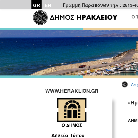
GR
EN
Γραμμή Παραπόνων τηλ : 2813-4
Ο 
Αρχ
WWW.HERAKLION.GR
«Ημ
ΔΗΜ
Ο ΔΗΜΟΣ
ΓΡ
Δελτία Τύπου