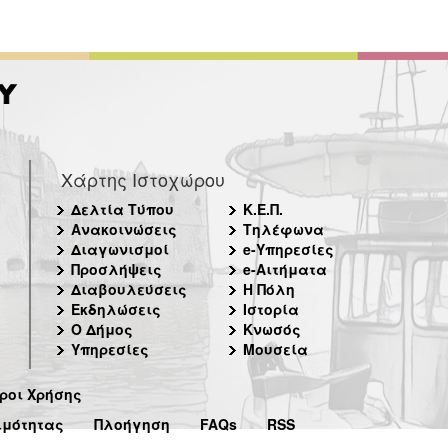
Χάρτης Ιστοχώρου
Δελτία Τύπου
Κ.Ε.Π.
Ανακοινώσεις
Τηλέφωνα
Διαγωνισμοί
e-Υπηρεσίες
Προσλήψεις
e-Αιτήματα
Διαβουλεύσεις
Η Πόλη
Εκδηλώσεις
Ιστορία
Ο Δήμος
Κνωσός
Υπηρεσίες
Μουσεία
ροι Χρήσης
ιμότητας
Πλοήγηση
FAQs
RSS