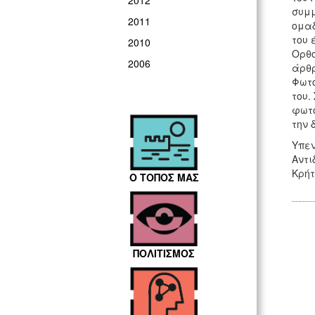
2012
συμμ
2011
ομαδ
του 
2010
Ορθο
2006
άρθρ
Φωτο
του.
φωτο
την 
Υπεν
Αντι
Κρήτ
Ο ΤΟΠΟΣ ΜΑΣ
ΠΟΛΙΤΙΣΜΟΣ