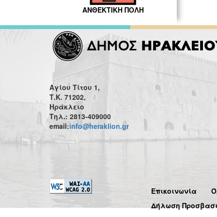
ΑΝΘΕΚΤΙΚΗ ΠΟΛΗ
Αγίου Τίτου 1,
Τ.Κ. 71202,
Ηράκλειο
Τηλ.: 2813-409000
email:
info@heraklion.gr
Επικοινωνία
Ό
Δήλωση Προσβασ