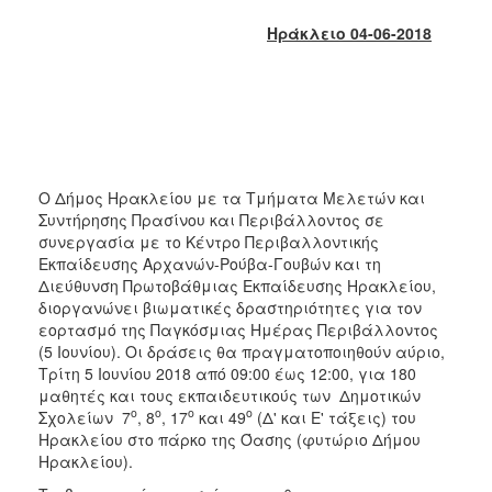
2018
Ηράκλειο 04-06-2018
2017
2016
2015
2013
2012
Ο Δήμος Ηρακλείου με τα Τμήματα Μελετών και
2011
Συντήρησης Πρασίνου και Περιβάλλοντος σε
2010
συνεργασία με το Κέντρο Περιβαλλοντικής
Εκπαίδευσης Αρχανών-Ρούβα-Γουβών και τη
2006
Διεύθυνση Πρωτοβάθμιας Εκπαίδευσης Ηρακλείου,
διοργανώνει βιωματικές δραστηριότητες για τον
εορτασμό της Παγκόσμιας Ημέρας Περιβάλλοντος
(5 Ιουνίου). Οι δράσεις θα πραγματοποιηθούν αύριο,
Τρίτη 5 Ιουνίου 2018 από 09:00 έως 12:00, για 180
Ο
ΤΟΠΟΣ
μαθητές και τους εκπαιδευτικούς των Δημοτικών
ΜΑΣ
ο
ο
ο
ο
Σχολείων 7
, 8
, 17
και 49
(Δ' και Ε' τάξεις) του
Ηρακλείου στο πάρκο της Όασης (φυτώριο Δήμου
ΠΟΛΙΤΙΣΜΟΣ
Ηρακλείου).