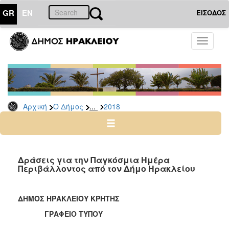
GR
EN
ΕΙΣΟΔΟΣ
Ο
Toggle
ΔΗΜΟΣ
navigati
Δελτία
Τύπου
Αρχείο
...
Αρχική
Ο Δήμος
2018
2026
2025
2024
2023
Δράσεις για την Παγκόσμια Ημέρα
Περιβάλλοντος από τον Δήμο Ηρακλείου
2022
2021
ΔΗΜΟΣ ΗΡΑΚΛΕΙΟΥ ΚΡΗΤΗΣ
2020
ΓΡΑΦΕΙΟ ΤΥΠΟΥ
2019