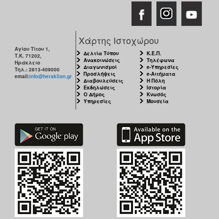
Χάρτης Ιστοχώρου
Αγίου Τίτου 1,
Δελτία Τύπου
Κ.Ε.Π.
Τ.Κ. 71202,
Ανακοινώσεις
Τηλέφωνα
Ηράκλειο
Διαγωνισμοί
e-Υπηρεσίες
Τηλ.: 2813-409000
Προσλήψεις
e-Αιτήματα
email:
info@heraklion.gr
Διαβουλεύσεις
Η Πόλη
Εκδηλώσεις
Ιστορία
Ο Δήμος
Κνωσός
Υπηρεσίες
Μουσεία