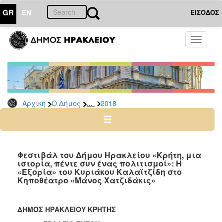
GR
EN
ΕΙΣΟΔΟΣ
Ο
Toggle
ΔΗΜΟΣ
navigati
Δελτία
Τύπου
Αρχείο
...
Αρχική
Ο Δήμος
2018
2026
2025
2024
2023
Φεστιβάλ του Δήμου Ηρακλείου «Κρήτη, μια
ιστορία, πέντε συν ένας πολιτισμοί»: Η
2022
«Εξορία» του Κυριάκου Καλαϊτζίδη στο
2021
Κηποθέατρο «Μάνος Χατζιδάκις»
2020
2019
ΔΗΜΟΣ ΗΡΑΚΛΕΙΟΥ ΚΡΗΤΗΣ