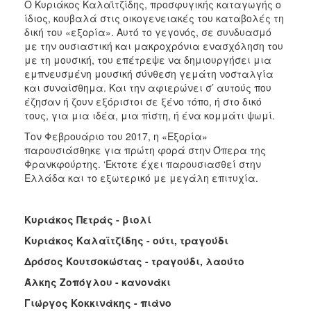
Ο Κυριάκος Καλαϊτζίδης, προσφυγικής καταγωγής ο
ΑΝΘΕΚΤΙΚΗ
ίδιος, κουβαλά στις οικογενειακές του καταβολές τη
ΠΟΛΗ
δική του «εξορία». Αυτό το γεγονός, σε συνδυασμό
με την ουσιαστική και μακροχρόνια ενασχόληση του
με τη μουσική, του επέτρεψε να δημιουργήσει μια
εμπνευσμένη μουσική σύνθεση γεμάτη νοσταλγία
και συναίσθημα. Και την αφιερώνει σ’ αυτούς που
έζησαν ή ζουν εξόριστοι σε ξένο τόπο, ή στο δικό
τους, για μια ιδέα, μια πίστη, ή ένα κομμάτι ψωμί.
Τον Φεβρουάριο του 2017, η «Εξορία»
παρουσιάσθηκε για πρώτη φορά στην Όπερα της
Φρανκφούρτης. ‘Εκτοτε έχει παρουσιασθεί στην
Ελλάδα και το εξωτερικό με μεγάλη επιτυχία.
Κυριάκος Πετράς - βιολί
Κυριάκος Καλαϊτζίδης - ούτι, τραγούδι
Δρόσος Κουτσοκώστας - τραγούδι, λαούτο
Άλκης Ζοπόγλου - κανονάκι
Γιώργος Κοκκινάκης - πιάνο