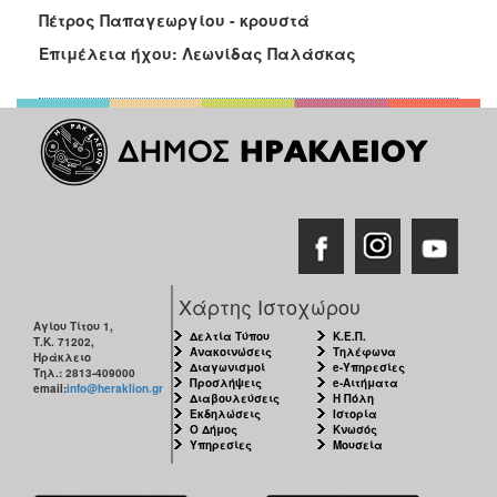
Πέτρος Παπαγεωργίου - κρουστά
Επιμέλεια ήχου: Λεωνίδας Παλάσκας
Χάρτης Ιστοχώρου
Αγίου Τίτου 1,
Δελτία Τύπου
Κ.Ε.Π.
Τ.Κ. 71202,
Ανακοινώσεις
Τηλέφωνα
Ηράκλειο
Διαγωνισμοί
e-Υπηρεσίες
Τηλ.: 2813-409000
Προσλήψεις
e-Αιτήματα
email:
info@heraklion.gr
Διαβουλεύσεις
Η Πόλη
Εκδηλώσεις
Ιστορία
Ο Δήμος
Κνωσός
Υπηρεσίες
Μουσεία