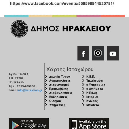
https://www.facebook.com/events/558598844520781/
Χάρτης Ιστοχώρου
Αγίου Τίτου 1,
Δελτία Τύπου
Κ.Ε.Π.
Τ.Κ. 71202,
Ανακοινώσεις
Τηλέφωνα
Ηράκλειο
Διαγωνισμοί
e-Υπηρεσίες
Τηλ.: 2813-409000
Προσλήψεις
e-Αιτήματα
email:
info@heraklion.gr
Διαβουλεύσεις
Η Πόλη
Εκδηλώσεις
Ιστορία
Ο Δήμος
Κνωσός
Υπηρεσίες
Μουσεία