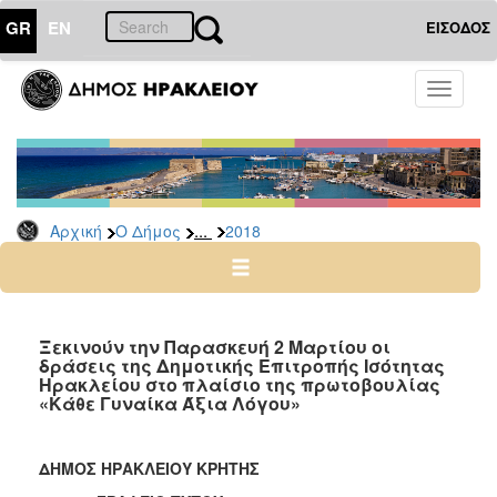
GR
EN
ΕΙΣΟΔΟΣ
Ο
Toggle
ΔΗΜΟΣ
navigati
Δελτία
Τύπου
Αρχείο
...
Αρχική
Ο Δήμος
2018
2026
2025
2024
2023
Ξεκινούν την Παρασκευή 2 Μαρτίου οι
δράσεις της Δημοτικής Επιτροπής Ισότητας
2022
Ηρακλείου στο πλαίσιο της πρωτοβουλίας
2021
«Κάθε Γυναίκα Άξια Λόγου»
2020
2019
ΔΗΜΟΣ ΗΡΑΚΛΕΙΟΥ ΚΡΗΤΗΣ