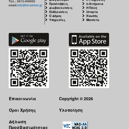
Τηλ.: 2813-409000
Προσλήψεις
e-Αιτήματα
email:
info@heraklion.gr
Διαβουλεύσεις
Η Πόλη
Εκδηλώσεις
Ιστορία
Ο Δήμος
Κνωσός
Υπηρεσίες
Μουσεία
Επικοινωνία
Copyright © 2026
Όροι Χρήσης
Υλοποίηση
Δήλωση
Προσβασιμότητας