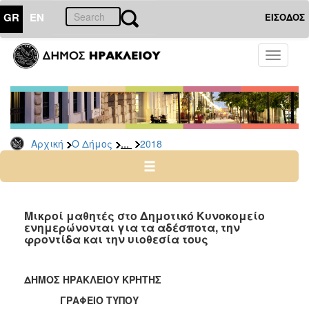
GR
EN
ΕΙΣΟΔΟΣ
Ο
Toggle
ΔΗΜΟΣ
navigati
Δελτία
Τύπου
Αρχείο
...
Αρχική
Ο Δήμος
2018
2026
2025
2024
2023
Μικροί μαθητές στο Δημοτικό Κυνοκομείο
ενημερώνονται για τα αδέσποτα, την
2022
φροντίδα και την υιοθεσία τους
2021
2020
ΔΗΜΟΣ ΗΡΑΚΛΕΙΟΥ ΚΡΗΤΗΣ
2019
ΓΡΑΦΕΙΟ ΤΥΠΟΥ