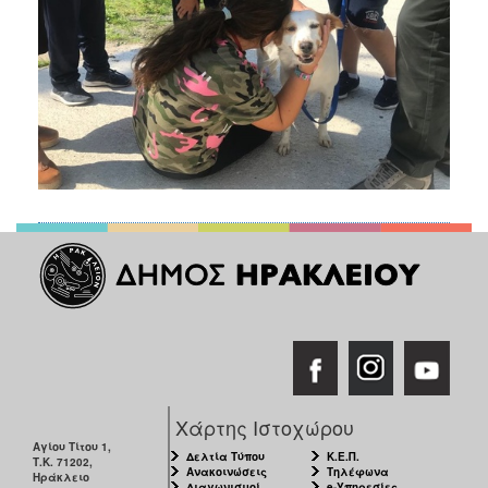
Χάρτης Ιστοχώρου
Αγίου Τίτου 1,
Δελτία Τύπου
Κ.Ε.Π.
Τ.Κ. 71202,
Ανακοινώσεις
Τηλέφωνα
Ηράκλειο
Διαγωνισμοί
e-Υπηρεσίες