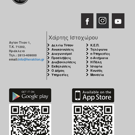
ΑΝΘΕΚΤΙΚΗ
ΠΟΛΗ
Χάρτης Ιστοχώρου
Αγίου Τίτου 1,
Δελτία Τύπου
Κ.Ε.Π.
Τ.Κ. 71202,
Ανακοινώσεις
Τηλέφωνα
Ηράκλειο
Διαγωνισμοί
e-Υπηρεσίες
Τηλ.: 2813-409000
Προσλήψεις
e-Αιτήματα
email:
info@heraklion.gr
Διαβουλεύσεις
Η Πόλη
Εκδηλώσεις
Ιστορία
Ο Δήμος
Κνωσός
Υπηρεσίες
Μουσεία