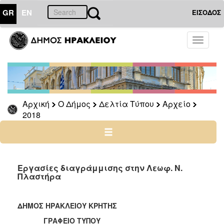
GR
EN
ΕΙΣΟΔΟΣ
Ο
Toggle
ΔΗΜΟΣ
navigati
Δελτία
Τύπου
Αρχείο
Αρχική
Ο Δήμος
Δελτία Τύπου
Αρχείο
2026
2018
2025
2024
2023
2022
Εργασίες διαγράμμισης στην Λεωφ. Ν.
Πλαστήρα
2021
2020
ΔΗΜΟΣ ΗΡΑΚΛΕΙΟΥ ΚΡΗΤΗΣ
2019
ΓΡΑΦΕΙΟ ΤΥΠΟΥ