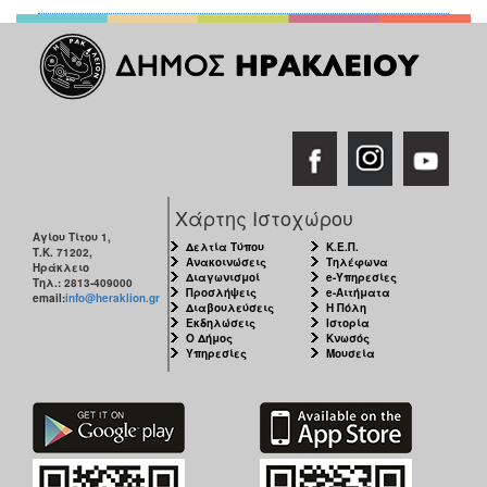
ΑΝΘΕΚΤΙΚΗ
ΠΟΛΗ
Χάρτης Ιστοχώρου
Αγίου Τίτου 1,
Δελτία Τύπου
Κ.Ε.Π.
Τ.Κ. 71202,
Ανακοινώσεις
Τηλέφωνα
Ηράκλειο
Διαγωνισμοί
e-Υπηρεσίες
Τηλ.: 2813-409000
Προσλήψεις
e-Αιτήματα
email:
info@heraklion.gr
Διαβουλεύσεις
Η Πόλη
Εκδηλώσεις
Ιστορία
Ο Δήμος
Κνωσός
Υπηρεσίες
Μουσεία