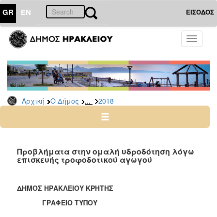
GR
EN
ΕΙΣΟΔΟΣ
Ο
Toggle
ΔΗΜΟΣ
navigati
Δελτία
Τύπου
Αρχείο
...
Αρχική
Ο Δήμος
2018
2026
2025
2024
2023
Προβλήματα στην ομαλή υδροδότηση λόγω
επισκευής τροφοδοτικού αγωγού
2022
2021
ΔΗΜΟΣ ΗΡΑΚΛΕΙΟΥ ΚΡΗΤΗΣ
2020
ΓΡΑΦΕΙΟ ΤΥΠΟΥ
2019