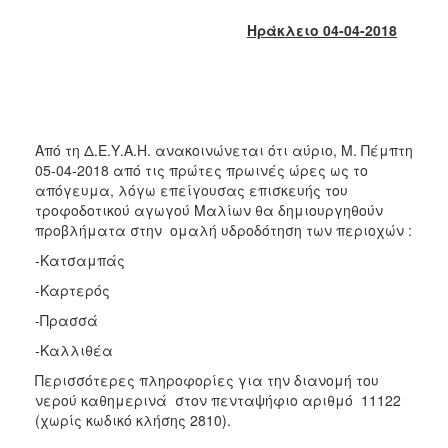
2018
Ηράκλειο 04-04-2018
2017
2016
2015
2013
Από τη Δ.Ε.Υ.Α.Η. ανακοινώνεται ότι αύριο, Μ. Πέμπτη
2012
05-04-2018 από τις πρώτες πρωινές ώρες ως το
2011
απόγευμα, λόγω επείγουσας επισκευής του
τροφοδοτικού αγωγού Μαλίων θα δημιουργηθούν
2010
προβλήματα στην ομαλή υδροδότηση των περιοχών :
2006
-Κατσαμπάς
-Καρτερός
-Πρασσά
Ο
-Καλλιθέα
ΤΟΠΟΣ
ΜΑΣ
Περισσότερες πληροφορίες για την διανομή του
νερού καθημερινά στον πενταψήφιο αριθμό 11122
ΠΟΛΙΤΙΣΜΟΣ
(χωρίς κωδικό κλήσης 2810).