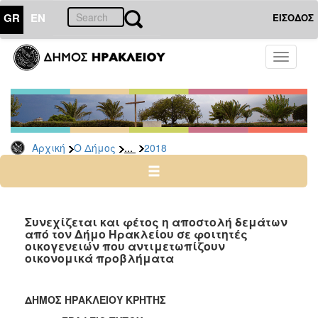
GR
EN
ΕΙΣΟΔΟΣ
Ο
Toggle
ΔΗΜΟΣ
navigati
Δελτία
Τύπου
Αρχείο
...
Αρχική
Ο Δήμος
2018
2026
2025
2024
2023
Συνεχίζεται και φέτος η αποστολή δεμάτων
από τον Δήμο Ηρακλείου σε φοιτητές
2022
οικογενειών που αντιμετωπίζουν
2021
οικονομικά προβλήματα
2020
2019
ΔΗΜΟΣ ΗΡΑΚΛΕΙΟΥ ΚΡΗΤΗΣ