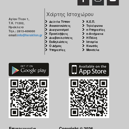
ΑΝΘΕΚΤΙΚΗ
ΠΟΛΗ
Χάρτης Ιστοχώρου
Αγίου Τίτου 1,
Δελτία Τύπου
Κ.Ε.Π.
Τ.Κ. 71202,
Ανακοινώσεις
Τηλέφωνα
Ηράκλειο
Διαγωνισμοί
e-Υπηρεσίες
Τηλ.: 2813-409000
Προσλήψεις
e-Αιτήματα
email:
info@heraklion.gr
Διαβουλεύσεις
Η Πόλη
Εκδηλώσεις
Ιστορία
Ο Δήμος
Κνωσός
Υπηρεσίες
Μουσεία
Επικοινωνία
Copyright © 2026