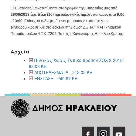
2018
Οι Ενστάσεις θα κατατίθενται στα γραφεία της υπηρεσίας μας από
2017
29/06/2018 έως Δέκα (10) ημερολογιακές ημέρες και ώρες από 9:00
2016
- 13:00.
Επίσης οι ενδιαφερόμενοι μπορούν να αποστείλουν
2015
ταχυδρομικώς σε κλειστό φάκελο στην δν/ση ΔΟΠΑΦΜΑΗ - Μάρκου
Παπαδόπουλου 4 Τ.Κ. 7202 Περιοχή: Χανιώπορτα, Ηράκλειο Κρήτης.
2013
2012
Αρχεία
2011
Πίνακας Χωρίς Τυπικό προσόν ΣΟΧ 2-2018 -
2010
62.03 KB
ΑΠΟΤΕΛΕΣΜΑΤΑ - 212.02 KB
2006
ΕΝΣΤΑΣΗ - 249.87 KB
Ο
ΤΟΠΟΣ
ΜΑΣ
ΠΟΛΙΤΙΣΜΟΣ