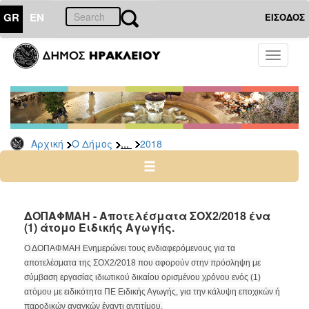
GR
EN
ΕΙΣΟΔΟΣ
Ο
Toggle
ΔΗΜΟΣ
navigati
Δελτία
Τύπου
Αρχείο
...
Αρχική
Ο Δήμος
2018
2026
2025
2024
2023
ΔΟΠΑΦΜΑΗ - Αποτελέσματα ΣΟΧ2/2018 ένα
(1) άτομο Ειδικής Αγωγής.
2022
2021
Ο ΔΟΠΑΦΜΑΗ Ενημερώνει τους ενδιαφερόμενους για τα
αποτελέσματα της ΣΟΧ2/2018 που αφορούν στην πρόσληψη με
2020
σύμβαση εργασίας ιδιωτικού δικαίου ορισμένου χρόνου ενός (1)
2019
ατόμου με ειδικότητα ΠΕ Ειδικής Αγωγής, για την κάλυψη εποχικών ή
παροδικών αναγκών έναντι αντιτίμου.