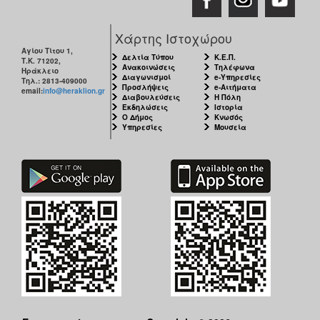
ΑΝΘΕΚΤΙΚΗ
ΠΟΛΗ
Χάρτης Ιστοχώρου
Αγίου Τίτου 1,
Δελτία Τύπου
Κ.Ε.Π.
Τ.Κ. 71202,
Ανακοινώσεις
Τηλέφωνα
Ηράκλειο
Διαγωνισμοί
e-Υπηρεσίες
Τηλ.: 2813-409000
Προσλήψεις
e-Αιτήματα
email:
info@heraklion.gr
Διαβουλεύσεις
Η Πόλη
Εκδηλώσεις
Ιστορία
Ο Δήμος
Κνωσός
Υπηρεσίες
Μουσεία