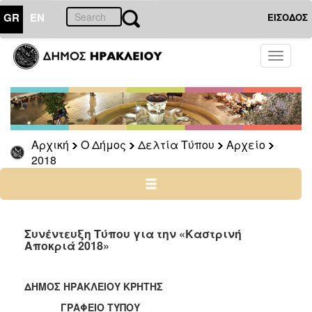
GR
EN
ΕΙΣΟΔΟΣ
Ο
Toggle
ΔΗΜΟΣ
navigati
Δελτία
Τύπου
Αρχείο
Αρχική
Ο Δήμος
Δελτία Τύπου
Αρχείο
2026
2018
2025
2024
2023
2022
Συνέντευξη Τύπου για την «Καστρινή
Αποκριά 2018»
2021
2020
ΔΗΜΟΣ ΗΡΑΚΛΕΙΟΥ ΚΡΗΤΗΣ
2019
ΓΡΑΦΕΙΟ ΤΥΠΟΥ