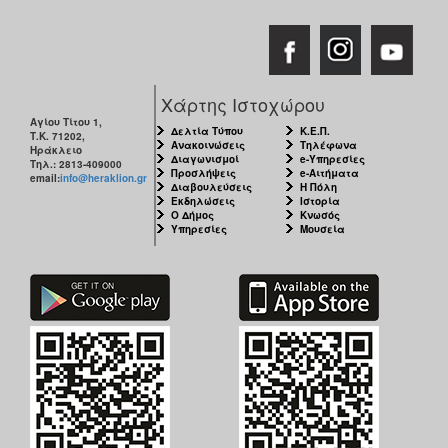
Χάρτης Ιστοχώρου
Αγίου Τίτου 1,
Δελτία Τύπου
Κ.Ε.Π.
Τ.Κ. 71202,
Ανακοινώσεις
Τηλέφωνα
Ηράκλειο
Διαγωνισμοί
e-Υπηρεσίες
Τηλ.: 2813-409000
Προσλήψεις
e-Αιτήματα
email:
info@heraklion.gr
Διαβουλεύσεις
Η Πόλη
Εκδηλώσεις
Ιστορία
Ο Δήμος
Κνωσός
Υπηρεσίες
Μουσεία