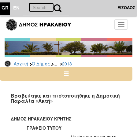
GR
EN
ΕΙΣΟΔΟΣ
Ο
Toggle
ΔΗΜΟΣ
navigati
Δελτία
Τύπου
Αρχείο
...
Αρχική
Ο Δήμος
2018
2026
2025
2024
2023
Βραβεύτηκε και πιστοποιήθηκε η Δημοτική
Παραλία «Ακτή»
2022
2021
ΔΗΜΟΣ ΗΡΑΚΛΕΙΟΥ ΚΡΗΤΗΣ
2020
ΓΡΑΦΕΙΟ ΤΥΠΟΥ
2019
Ηράκλειο 27-09-2018