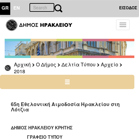
GR
EN
ΕΙΣΟΔΟΣ
Ο
Toggle
ΔΗΜΟΣ
navigati
Δελτία
Τύπου
Αρχείο
Αρχική
Ο Δήμος
Δελτία Τύπου
Αρχείο
2026
2018
2025
2024
2023
2022
65η Εθελοντική Αιμοδοσία Ηρακλείου στη
Λότζια
2021
2020
ΔΗΜΟΣ ΗΡΑΚΛΕΙΟΥ ΚΡΗΤΗΣ
2019
ΓΡΑΦΕΙΟ ΤΥΠΟΥ