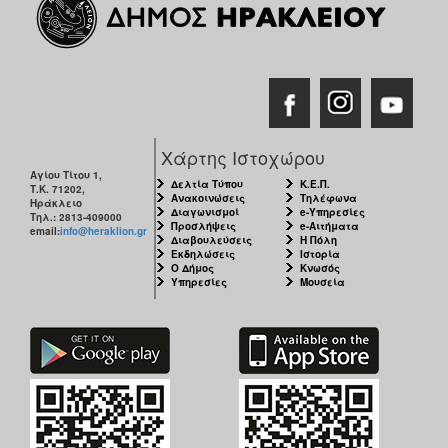
Χάρτης Ιστοχώρου
Αγίου Τίτου 1,
Δελτία Τύπου
Κ.Ε.Π.
Τ.Κ. 71202,
Ανακοινώσεις
Τηλέφωνα
Ηράκλειο
Διαγωνισμοί
e-Υπηρεσίες
Τηλ.: 2813-409000
Προσλήψεις
e-Αιτήματα
email:
info@heraklion.gr
Διαβουλεύσεις
Η Πόλη
Εκδηλώσεις
Ιστορία
Ο Δήμος
Κνωσός
Υπηρεσίες
Μουσεία