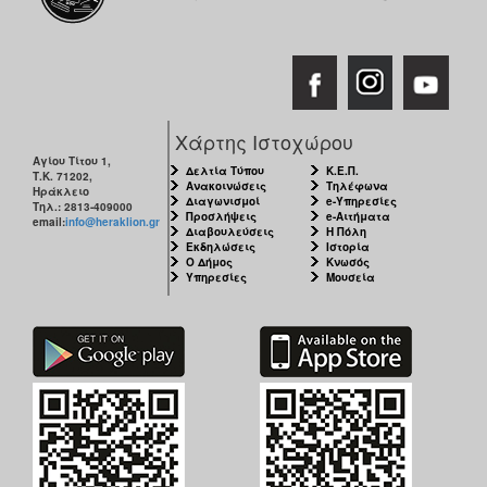
ΑΝΘΕΚΤΙΚΗ
ΠΟΛΗ
Χάρτης Ιστοχώρου
Αγίου Τίτου 1,
Δελτία Τύπου
Κ.Ε.Π.
Τ.Κ. 71202,
Ανακοινώσεις
Τηλέφωνα
Ηράκλειο
Διαγωνισμοί
e-Υπηρεσίες
Τηλ.: 2813-409000
Προσλήψεις
e-Αιτήματα
email:
info@heraklion.gr
Διαβουλεύσεις
Η Πόλη
Εκδηλώσεις
Ιστορία
Ο Δήμος
Κνωσός
Υπηρεσίες
Μουσεία