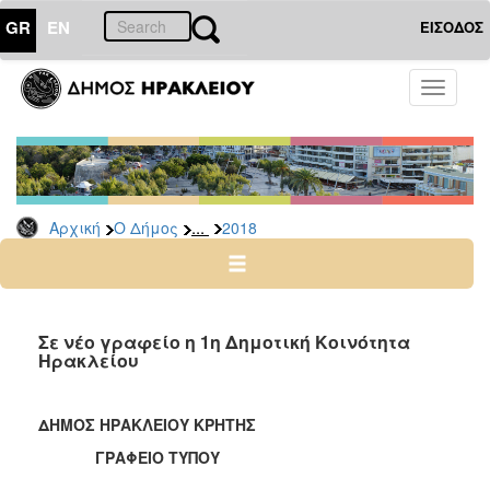
GR
EN
ΕΙΣΟΔΟΣ
Ο
Toggle
ΔΗΜΟΣ
navigati
Δελτία
Τύπου
Αρχείο
...
Αρχική
Ο Δήμος
2018
2026
2025
2024
2023
Σε νέο γραφείο η 1η Δημοτική Κοινότητα
Ηρακλείου
2022
2021
ΔΗΜΟΣ ΗΡΑΚΛΕΙΟΥ ΚΡΗΤΗΣ
2020
ΓΡΑΦΕΙΟ ΤΥΠΟΥ
2019