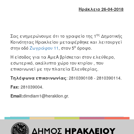
2018
Ηράκλειο 26-04-2018
2017
2016
2015
ης
Σας ενημερώνουμε ότι το γραφείο της 1
Δημοτικής
2013
Κοινότητας Ηρακλείου μεταφέρθηκε και λειτουργεί
2012
ο
στην οδό
Ζωγράφου 11
, στον 5
όροφο.
2011
H είσοδος για τα ΑμεΑ βρίσκεται στον ελεύθερο,
εσωτερικό, ακάλυπτο χώρο του κτιρίου , που
2010
επικοινωνεί με την πλατεία Ελευθερίας.
2006
Τηλέφωνα επικοινωνίας
: 2810390108 - 2810390114.
Fax:
281039004.
Email:
dimdiam1@heraklion.gr.
Ο
ΤΟΠΟΣ
ΜΑΣ
ΠΟΛΙΤΙΣΜΟΣ