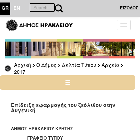
GR
EN
ΕΙΣΟΔΟΣ
Ο
Toggle
ΔΗΜΟΣ
navigati
Δελτία
Τύπου
Αρχείο
Αρχική
Ο Δήμος
Δελτία Τύπου
Αρχείο
2026
2017
2025
2024
2023
2022
Επίδειξη εφαρμογής του ζεόλιθου στην
Αυγενική
2021
2020
ΔΗΜΟΣ ΗΡΑΚΛΕΙΟΥ ΚΡΗΤΗΣ
2019
ΓΡΑΦΕΙΟ ΤΥΠΟΥ