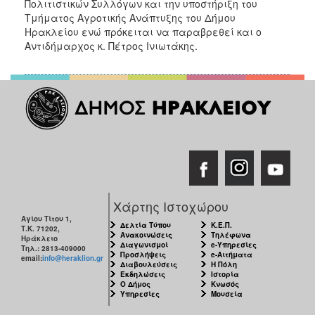
Πολιτιστικών Συλλόγων και την υποστήριξη του
ΑΝΘΕΚΤΙΚΗ
Τμήματος Αγροτικής Ανάπτυξης του Δήμου
ΠΟΛΗ
Ηρακλείου ενώ πρόκειται να παραβρεθεί και ο
Αντιδήμαρχος κ. Πέτρος Ινιωτάκης.
Χάρτης Ιστοχώρου
Αγίου Τίτου 1,
Δελτία Τύπου
Κ.Ε.Π.
Τ.Κ. 71202,
Ανακοινώσεις
Τηλέφωνα
Ηράκλειο
Διαγωνισμοί
e-Υπηρεσίες
Τηλ.: 2813-409000
Προσλήψεις
e-Αιτήματα
email:
info@heraklion.gr
Διαβουλεύσεις
Η Πόλη
Εκδηλώσεις
Ιστορία
Ο Δήμος
Κνωσός
Υπηρεσίες
Μουσεία