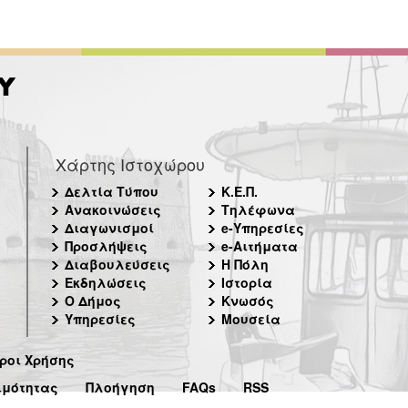
Χάρτης Ιστοχώρου
Δελτία Τύπου
Κ.Ε.Π.
Ανακοινώσεις
Τηλέφωνα
Διαγωνισμοί
e-Υπηρεσίες
Προσλήψεις
e-Αιτήματα
Διαβουλεύσεις
Η Πόλη
Εκδηλώσεις
Ιστορία
Ο Δήμος
Κνωσός
Υπηρεσίες
Μουσεία
ροι Χρήσης
ιμότητας
Πλοήγηση
FAQs
RSS