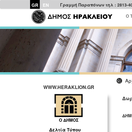
GR
EN
Γραμμή Παραπόνων τηλ : 2813-4
Ο 
Αρ
WWW.HERAKLION.GR
Δωρ
ΔΗΜ
Ο ΔΗΜΟΣ
ΓΡ
Δελτία Τύπου