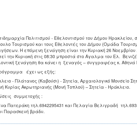
τιδημαρχία Πολιτισμού - Εθελοντισμού του Δήμου Ηρακλείου,
ουλο Τουρισμού και τους Εθελοντές του Δήμου (Ομάδα Τουρισ
γήσεων. Η επόμενη ξενάγηση είναι την Κυριακή 26 Νοεμβρίου 
τεί την Κυριακή στις 08:30 μπροστά στο Άγαλμα του Ελ. Βενιζ
οντική ξενάγηση θα κάνει η ξεναγός – συγγραφέας κ. Αθηνά 
ρόγραμμα έχει ως εξής:
λειο - Πλάτανος (Καβούσι) - Σητεία, Αρχαιολογικό Μουσείο Ση
νή Κυρίας Ακρωτηριανής (Μονή Τοπλού) – Σητεία - Ηράκλειο.
σεις συμμετοχής :
να Πατεράκη τηλ.6942295431 και Πελαγία Βελιγραδή τηλ.693
χρι Παρασκευή βράδυ.