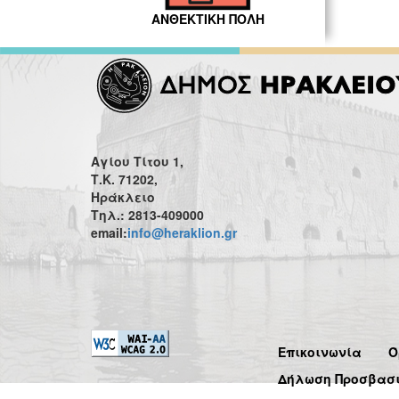
ΑΝΘΕΚΤΙΚΗ ΠΟΛΗ
Αγίου Τίτου 1,
Τ.Κ. 71202,
Ηράκλειο
Τηλ.: 2813-409000
email:
info@heraklion.gr
Επικοινωνία
Ό
Δήλωση Προσβασ