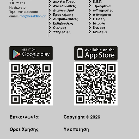
Δελτία Τύπου
Κ.Ε.Π.
Τ.Κ. 71202,
Ανακοινώσεις
Τηλέφωνα
Ηράκλειο
Διαγωνισμοί
e-Υπηρεσίες
Τηλ.: 2813-409000
Προσλήψεις
e-Αιτήματα
email:
info@heraklion.gr
Διαβουλεύσεις
Η Πόλη
Εκδηλώσεις
Ιστορία
Ο Δήμος
Κνωσός
Υπηρεσίες
Μουσεία
Επικοινωνία
Copyright © 2026
Όροι Χρήσης
Υλοποίηση