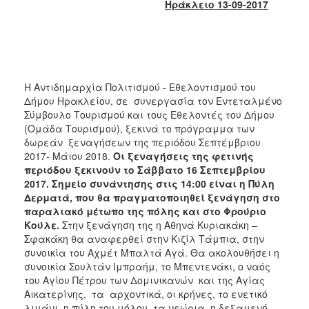
2018
Ηράκλειο 13-09-2017
2017
2016
2015
2013
Η Αντιδημαρχία Πολιτισμού - Εθελοντισμού του
Δήμου Ηρακλείου, σε συνεργασία τον Εντεταλμένο
2012
Σύμβουλο Τουρισμού και τους Εθελοντές του Δήμου
2011
(Ομάδα Τουρισμού), ξεκινά το πρόγραμμα των
δωρεάν ξεναγήσεων της περιόδου Σεπτέμβριου
2010
2017- Μάιου 2018.
Οι ξεναγήσεις της φετινής
2006
περιόδου ξεκινούν το Σάββατο 16 Σεπτεμβρίου
2017.
Σημείο συνάντησης στις 14:00 είναι η Πύλη
Δερματά, που θα πραγματοποιηθεί ξενάγηση στο
παραλιακό μέτωπο της πόλης και στο Φρούριο
Κούλε.
Στην ξενάγηση της η Αθηνά Κυριακάκη –
Ο
Σφακάκη θα αναφερθεί στην Κιζίλ Τάμπια, στην
ΤΟΠΟΣ
συνοικία του Αχμέτ Μπαλτά Αγά. Θα ακολουθήσει η
ΜΑΣ
συνοικία Σουλτάν Ιμπραήμ, το Μπεντενάκι, ο ναός
του Αγίου Πέτρου των Δομινικανών και της Αγίας
ΠΟΛΙΤΙΣΜΟΣ
Αικατερίνης, τα αρχοντικά, οι κρήνες, το ενετικό
λιμάνι, η πύλη του μόλου, τα νεώρια, η δεξαμενή