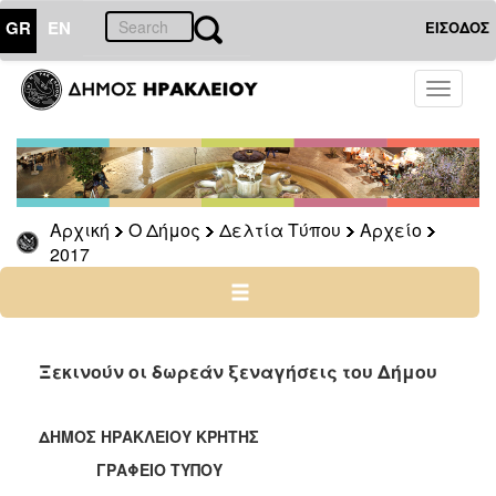
GR
EN
ΕΙΣΟΔΟΣ
Ο
Toggle
ΔΗΜΟΣ
navigati
Δελτία
Τύπου
Αρχείο
Αρχική
Ο Δήμος
Δελτία Τύπου
Αρχείο
2026
2017
2025
2024
2023
2022
Ξεκινούν οι δωρεάν ξεναγήσεις του Δήμου
2021
2020
ΔΗΜΟΣ ΗΡΑΚΛΕΙΟΥ ΚΡΗΤΗΣ
2019
ΓΡΑΦΕΙΟ ΤΥΠΟΥ