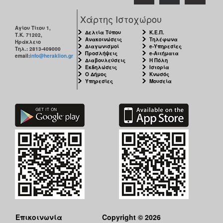
Χάρτης Ιστοχώρου
Αγίου Τίτου 1,
Δελτία Τύπου
Κ.Ε.Π.
Τ.Κ. 71202,
Ανακοινώσεις
Τηλέφωνα
Ηράκλειο
Διαγωνισμοί
e-Υπηρεσίες
Τηλ.: 2813-409000
Προσλήψεις
e-Αιτήματα
email:
info@heraklion.gr
Διαβουλεύσεις
Η Πόλη
Εκδηλώσεις
Ιστορία
Ο Δήμος
Κνωσός
Υπηρεσίες
Μουσεία
Επικοινωνία
Copyright © 2026