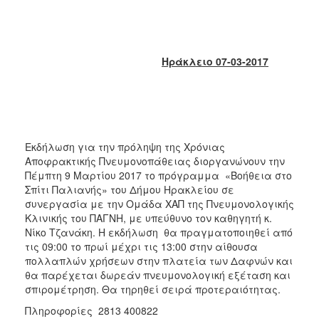
2018
2017
2016
Ηράκλειο 07-03-2017
2015
2013
2012
2011
Εκδήλωση για την πρόληψη της Χρόνιας
2010
Αποφρακτικής Πνευμονοπάθειας διοργανώνουν την
2006
Πέμπτη 9 Μαρτίου 2017 το πρόγραμμα «Βοήθεια στο
Σπίτι Παλιανής» του Δήμου Ηρακλείου σε
συνεργασία με την Ομάδα ΧΑΠ της Πνευμονολογικής
Κλινικής του ΠΑΓΝΗ, με υπεύθυνο τον καθηγητή κ.
Νίκο Τζανάκη. Η εκδήλωση θα πραγματοποιηθεί από
Ο
τις 09:00 το πρωί μέχρι τις 13:00 στην αίθουσα
ΤΟΠΟΣ
πολλαπλών χρήσεων στην πλατεία των Δαφνών και
ΜΑΣ
θα παρέχεται δωρεάν πνευμονολογική εξέταση και
σπιρομέτρηση. Θα τηρηθεί σειρά προτεραιότητας.
ΠΟΛΙΤΙΣΜΟΣ
Πληροφορίες 2813 400822