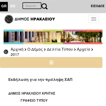
GR
EN
ΕΙΣΟΔΟΣ
Ο
Toggle
ΔΗΜΟΣ
navigati
Δελτία
Τύπου
Αρχείο
Αρχική
Ο Δήμος
Δελτία Τύπου
Αρχείο
2026
2017
2025
2024
2023
2022
Εκδήλωση για την πρόληψη ΧΑΠ
2021
2020
ΔΗΜΟΣ ΗΡΑΚΛΕΙΟΥ ΚΡΗΤΗΣ
2019
ΓΡΑΦΕΙΟ ΤΥΠΟΥ