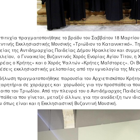
πιτυχία πραγματοποιήθηκε το βράδυ του Σαββάτου 18 Μαρτίου 
ντινής Εκκλησιαστικής Μουσικής «Τριώδιον το Κατανυκτικό». 
είας της Αντιδημαρχίας Παιδείας Δήμου Ηρακλείου και συμμε
λείου, ο Γυναικείος Βυζαντινός Χορός Ενορίας Αγίου Τίτου, 
ρέας ο Κρήτης» και ο Χορός Ψαλτών «Κρήτες Μαΐστορες». Οι 
έσεις εκκλησιαστικής μελοποιίας από την υμνολογία της Με
δήλωση πραγματοποιήθηκε παρουσία του Αρχιεπισκόπου Κρήτης 
αρητήρια σε χοράρχες και χορωδούς για την προσπάθεια που
οιπο του Τριωδίου. Από την πλευρά του ο Αντιδήμαρχος Παιδεί
πάθεια που γίνεται, μεταξύ άλλων, για την ανάδειξη των ιδι
υ όπως είναι και η Εκκλησιαστική Βυζαντινή Μουσική.