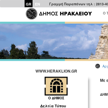
GR
EN
Γραμμή Παραπόνων τηλ : 2813-4
Ο 
Αρχ
WWW.HERAKLION.GR
Με 
ΔΗΜ
Ο ΔΗΜΟΣ
ΓΡ
Δελτία Τύπου