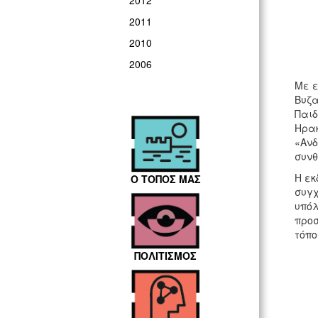
2012
2011
2010
2006
Με ε
Βυζα
Παιδ
Ηρακ
«Ανδ
συνθ
Η εκ
Ο ΤΟΠΟΣ ΜΑΣ
συγχ
υπόλ
προσ
τόπο
ΠΟΛΙΤΙΣΜΟΣ