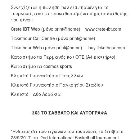
Συνεχίζεται η πώληση των εισιτηρίων για το
τουρνουά, από τα προκαθορισμένα σημεία διάθεσης
που είναι:
Crete IBT Web (μόνο print@home) www.crete-ibt.com
Tickethour Call Centre (μόνο print@home)
Tickethour Web (μόνο print@home) buy.tickethour.com
Kαταστήματα Γερμανός και ΟΤΕ (A4 εισιτήριο)
Καταστήματα cosmos sports
Κλειστό Γυμναστήριο Πατελλών
Κλειστό Γυμναστήριο Παγκρητίου Σταδίου
Κλειστό ΄΄Δύο Αοράκια΄΄
3Χ3 ΤΟ ΣΑΒΒΑΤΟ ΚΑΙ ΑΥΤΟΓΡΑΦΑ
*Ενδιάμεσα των αγώνων του τουρνουά, το Σάββατο
23/9/2017, το 2nd International BasketballTournament