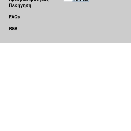
Πλοήγηση
FAQs
RSS