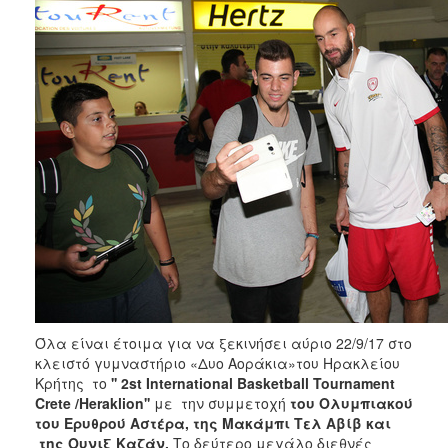
2018
2017
2016
2015
2013
2012
2011
2010
2006
Ο
Όλα είναι έτοιμα για να ξεκινήσει αύριο 22/9/17 στο
ΤΟΠΟΣ
κλειστό γυμναστήριο «Δυο Αοράκια»του Ηρακλείου
ΜΑΣ
Κρήτης το
'' 2st International Basketball Tournament
Crete /Heraklion''
με
την συμμετοχή
του Ολυμπιακού
ΠΟΛΙΤΙΣΜΟΣ
του Ερυθρού Αστέρα, της Μακάμπι Τελ Αβίβ και
της Ουνιξ Καζάν.
Το δεύτερο μεγάλο διεθνές