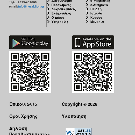
Διαγωνισμοί
e-Υπηρεσίες
Τηλ.: 2813-409000
Προσλήψεις
e-Αιτήματα
email:
info@heraklion.gr
Διαβουλεύσεις
Η Πόλη
Εκδηλώσεις
Ιστορία
Ο Δήμος
Κνωσός
Υπηρεσίες
Μουσεία
Επικοινωνία
Copyright © 2026
Όροι Χρήσης
Υλοποίηση
Δήλωση
Προσβασιμότητας