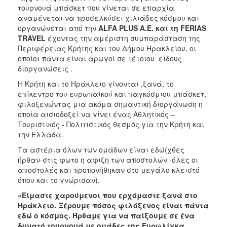
ΑΝΘΕΚΤΙΚΗ
τουρνουά μπάσκετ που γίνεται σε επαρχία
ΠΟΛΗ
αναμένεται να προσελκύσει χιλιάδες κόσμου και
οργανώνεται από την
ALFA PLUS Α.Ε. και τη FERIAS
TRAVEL
έχοντας την αμέριστη συμπαράσταση της
Περιφέρειας Κρήτης και του Δήμου Ηρακλείου, οι
οποίοι πάντα είναι αρωγοί σε τέτοιου είδους
διοργανώσεις .
Η Κρήτη και το Ηράκλειο γίνονται ,ξανά, το
επίκεντρο του ευρωπαϊκού και παγκόσμιου μπάσκετ,
φιλοξενώντας μια ακόμα σημαντική διοργάνωση η
οποία αισιοδοξεί να γίνει ένας Αθλητικός –
Τουριστικός - Πολιτιστικός θεσμός για την Κρήτη και
την Ελλάδα.
Τα αστέρια όλων των ομάδων είναι εδώ(χθες
ήρθαν-στις φωτο η αφιξη των αποστολών -όλες οι
αποστολές και προπονήθηκαν στο μεγάλο κλειστό
όπου και το γνώρισαν).
«Είμαστε χαρούμενοι που ερχόμαστε ξανά στο
Ηράκλειο. Ξέρουμε πόσος φιλόξενος είναι πάντα
εδώ ο κόσμος. Ήρθαμε για να παίξουμε σε ένα
δυνατό τουρνουά με ομάδες της Ευρωλίγκα.