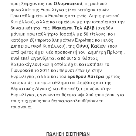
προεξάρχοντος του
Ολυμπιακού
, περυσινού
φιναλίστ της Ευρωλίγκας (και κατόχου τριών
Πρωταθλημάτων Ευρώπης και ενός Διηπειρωτικού
Κυπέλλου), αλλά και ομάδων με την ιστορία και την
δυναμικότητα, της
Μακάμπι Τελ Αβίβ
(σχεδόν
μόνιμη πρωταθλήτρια Ισραήλ με 50 τίτλους και
κατόχου έξι πρωταθλημάτων Ευρώπης και ενός
Διηπειρωτικού Κυπέλλου), της
Ούνιξ Καζάν
(που
από φέτος έχει νέο προπονητή τον Δημήτρη Πρίφτη ,
ενώ εκεί αγωνίζεται από 2012 ο Κώστας
Καιμακόγλου) και η οποία έχει κατακτήσει το
Γιουροκάπ το 2014 και πέρυσι έπαιξε στην
Ευρωλίγκα, αλλά και του
Ερυθρού Αστέρα
(φέτος
κατέκτησε τα πρωταθλήματα Σερβίας και της
Αδριατικής Λίγκας) και θα παίξει εκ νέου στην
Ευρωλίγκα, εγγυώνται θέαμα υψηλού επιπέδου, για
τους τυχερούς που θα παρακολουθήσουν το
τουρνουά.
ΠΩΛΗΣΗ ΕΙΣΙΤΗΡΙΩΝ