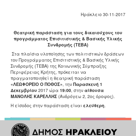
2018
2017
Ηράκλειο 30-11-2017
2016
2015
Θεατρική παράσταση για τους δικαιούχους του
2013
προγράμματος Επισιτιστικής & Βασικής Υλικής
Συνδρομής (ΤΕΒΑ)
2012
Στα πλαίσια υλοποίησης των πολιτιστικών δράσεων
2011
του Προγράμματος Επισιτιστικής & Βασικής Υλικής
2010
Συνδρομής (ΤΕΒΑ) της Κοινωνικής Σύμπραξης
Περιφέρειας Κρήτης, πρόκειται να
2006
πραγματοποιηθεί η θεατρική παράσταση
«ΛΕΩΦΟΡΕΙΟ Ο ΠΟΘΟΣ»
, την
Παρασκευή 1
Δεκεμβρίου
2017 ώρα
19:00
, στην
αίθουσα
ΜΑΝΟΛΗΣ ΚΑΡΕΛΛΗΣ
(Ανδρόγεω 2, 2ος όροφος).
Ο
Η είσοδος στην παράσταση είναι
ελεύθερη
.
ΤΟΠΟΣ
ΜΑΣ
ΠΟΛΙΤΙΣΜΟΣ