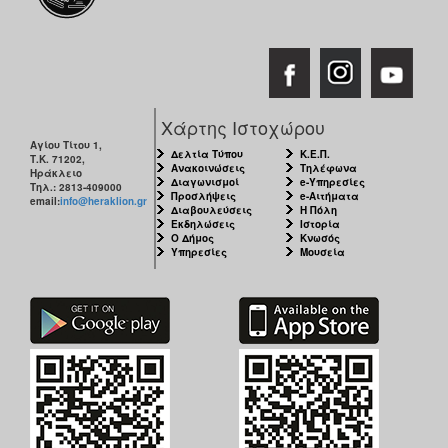
ΑΝΘΕΚΤΙΚΗ
ΠΟΛΗ
Χάρτης Ιστοχώρου
Αγίου Τίτου 1,
Δελτία Τύπου
Κ.Ε.Π.
Τ.Κ. 71202,
Ανακοινώσεις
Τηλέφωνα
Ηράκλειο
Διαγωνισμοί
e-Υπηρεσίες
Τηλ.: 2813-409000
Προσλήψεις
e-Αιτήματα
email:
info@heraklion.gr
Διαβουλεύσεις
Η Πόλη
Εκδηλώσεις
Ιστορία
Ο Δήμος
Κνωσός
Υπηρεσίες
Μουσεία