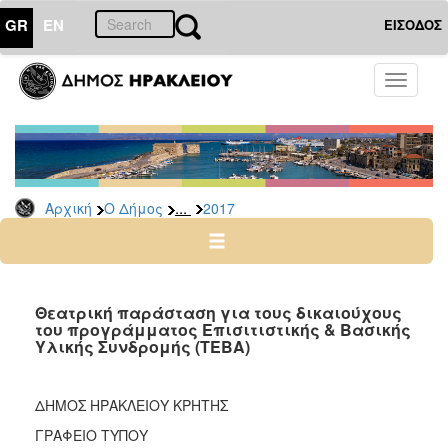
GR
EN
ΕΙΣΟΔΟΣ
Ο
Toggle
ΔΗΜΟΣ
navigati
Δελτία
Τύπου
Αρχείο
...
Αρχική
Ο Δήμος
2017
2026
2025
2024
2023
Θεατρική παράσταση για τους δικαιούχους
του προγράμματος Επισιτιστικής & Βασικής
2022
Υλικής Συνδρομής (ΤΕΒΑ)
2021
2020
ΔΗΜΟΣ ΗΡΑΚΛΕΙΟΥ ΚΡΗΤΗΣ
2019
ΓΡΑΦΕΙΟ ΤΥΠΟΥ