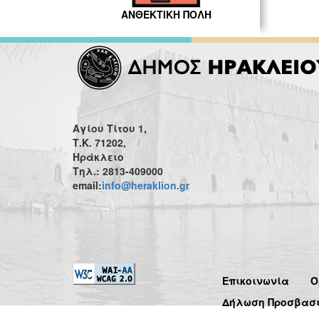
ΑΝΘΕΚΤΙΚΗ ΠΟΛΗ
Αγίου Τίτου 1,
Τ.Κ. 71202,
Ηράκλειο
Τηλ.: 2813-409000
email:
info@heraklion.gr
Επικοινωνία
Ό
Δήλωση Προσβασ