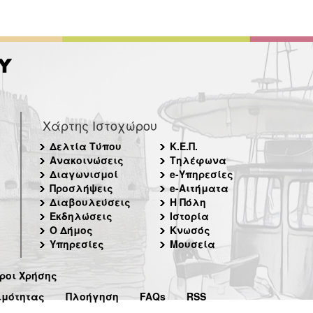
Χάρτης Ιστοχώρου
Δελτία Τύπου
Κ.Ε.Π.
Ανακοινώσεις
Τηλέφωνα
Διαγωνισμοί
e-Υπηρεσίες
Προσλήψεις
e-Αιτήματα
Διαβουλεύσεις
Η Πόλη
Εκδηλώσεις
Ιστορία
Ο Δήμος
Κνωσός
Υπηρεσίες
Μουσεία
ροι Χρήσης
ιμότητας
Πλοήγηση
FAQs
RSS