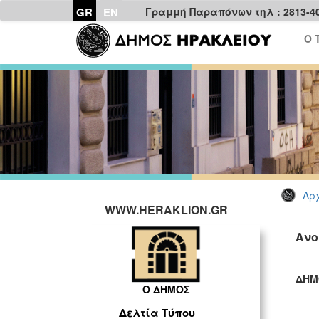
GR
EN
Γραμμή Παραπόνων τηλ : 2813-4
Ο 
Αρχ
WWW.HERAKLION.GR
Ανο
ΔΗΜ
Ο ΔΗΜΟΣ
ΓΡ
Δελτία Τύπου