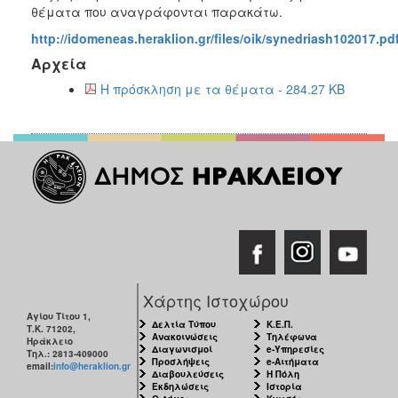
2018
θέματα που αναγράφονται παρακάτω.
2017
http://idomeneas.heraklion.gr/files/oik/synedriash102017.pd
2016
Αρχεία
2015
Η πρόσκληση με τα θέματα - 284.27 KB
2013
2012
2011
2010
2006
Χάρτης Ιστοχώρου
Ο
ΤΟΠΟΣ
Αγίου Τίτου 1,
Δελτία Τύπου
Κ.Ε.Π.
ΜΑΣ
Τ.Κ. 71202,
Ανακοινώσεις
Τηλέφωνα
Ηράκλειο
Διαγωνισμοί
e-Υπηρεσίες
Τηλ.: 2813-409000
Προσλήψεις
e-Αιτήματα
email:
info@heraklion.gr
ΠΟΛΙΤΙΣΜΟΣ
Διαβουλεύσεις
Η Πόλη
Εκδηλώσεις
Ιστορία