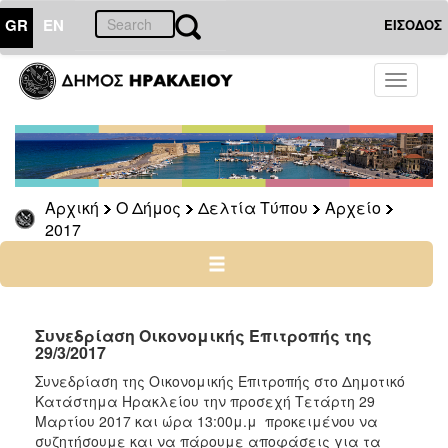
GR
EN
ΕΙΣΟΔΟΣ
Ο
Toggle
ΔΗΜΟΣ
navigati
Δελτία
Τύπου
Αρχείο
Αρχική
Ο Δήμος
Δελτία Τύπου
Αρχείο
2026
2017
2025
2024
2023
2022
Συνεδρίαση Οικονομικής Επιτροπής της
29/3/2017
2021
Συνεδρίαση της Οικονομικής Επιτροπής στο Δημοτικό
2020
Κατάστημα Ηρακλείου την προσεχή Τετάρτη 29
2019
Μαρτίου 2017 και ώρα 13:00μ.μ προκειμένου να
συζητήσουμε και να πάρουμε αποφάσεις για τα