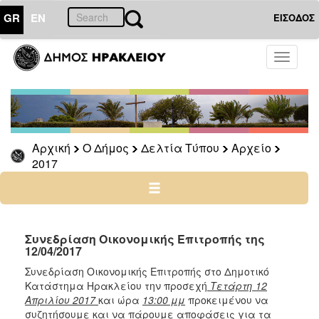
GR
EN
ΕΙΣΟΔΟΣ
Ο
Toggle
ΔΗΜΟΣ
navigati
Δελτία
Τύπου
Αρχείο
Αρχική
Ο Δήμος
Δελτία Τύπου
Αρχείο
2026
2017
2025
2024
2023
2022
Συνεδρίαση Οικονομικής Επιτροπής της
12/04/2017
2021
Συνεδρίαση Οικονομικής Επιτροπής στο Δημοτικό
2020
Κατάστημα Ηρακλείου την προσεχή
Τετάρτη 12
2019
Απριλίου 2017
και ώρα
13:00 μμ
προκειμένου να
συζητήσουμε και να πάρουμε αποφάσεις για τα