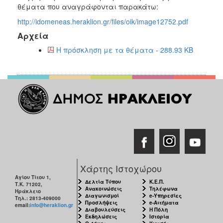
2018
θέματα που αναγράφονται παρακάτω:
2017
http://idomeneas.heraklion.gr/files/oik/image12752.pdf
2016
Αρχεία
2015
Η πρόσκληση με τα θέματα - 288.93 KB
2013
2012
2011
2010
2006
Χάρτης Ιστοχώρου
Ο
ΤΟΠΟΣ
Αγίου Τίτου 1,
Δελτία Τύπου
Κ.Ε.Π.
ΜΑΣ
Τ.Κ. 71202,
Ανακοινώσεις
Τηλέφωνα
Ηράκλειο
Διαγωνισμοί
e-Υπηρεσίες
Τηλ.: 2813-409000
Προσλήψεις
e-Αιτήματα
email:
info@heraklion.gr
ΠΟΛΙΤΙΣΜΟΣ
Διαβουλεύσεις
Η Πόλη
Εκδηλώσεις
Ιστορία