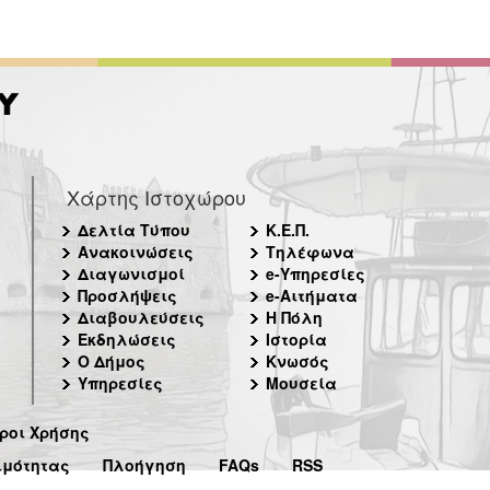
Χάρτης Ιστοχώρου
Δελτία Τύπου
Κ.Ε.Π.
Ανακοινώσεις
Τηλέφωνα
Διαγωνισμοί
e-Υπηρεσίες
Προσλήψεις
e-Αιτήματα
Διαβουλεύσεις
Η Πόλη
Εκδηλώσεις
Ιστορία
Ο Δήμος
Κνωσός
Υπηρεσίες
Μουσεία
ροι Χρήσης
ιμότητας
Πλοήγηση
FAQs
RSS