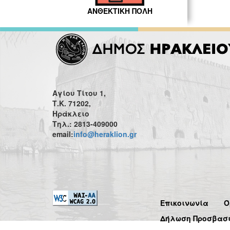
ΑΝΘΕΚΤΙΚΗ ΠΟΛΗ
Αγίου Τίτου 1,
Τ.Κ. 71202,
Ηράκλειο
Τηλ.: 2813-409000
email:
info@heraklion.gr
Επικοινωνία
Ό
Δήλωση Προσβασ