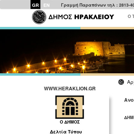
GR
EN
Γραμμή Παραπόνων τηλ : 2813-4
Ο 
Αρ
WWW.HERAKLION.GR
Ανο
ΔΗΜ
Ο ΔΗΜΟΣ
ΓΡ
Δελτία Τύπου