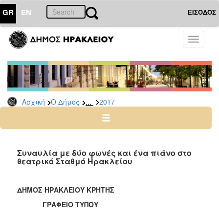
GR
EN
ΕΙΣΟΔΟΣ
Ο
Toggle
ΔΗΜΟΣ
navigati
Δελτία
Τύπου
Αρχείο
...
Αρχική
Ο Δήμος
2017
2026
2025
2024
2023
Συναυλία με δύο φωνές και ένα πιάνο στο
θεατρικό Σταθμό Ηρακλείου
2022
2021
ΔΗΜΟΣ ΗΡΑΚΛΕΙΟΥ ΚΡΗΤΗΣ
2020
ΓΡΑΦΕΙΟ ΤΥΠΟΥ
2019