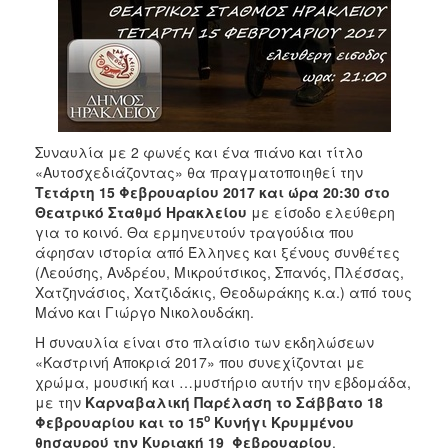
ΑΝΘΕΚΤΙΚΗ
ΠΟΛΗ
Συναυλία με 2 φωνές και ένα πιάνο και τίτλο
«Αυτοσχεδιάζοντας» θα πραγματοποιηθεί την
Τετάρτη 15 Φεβρουαρίου 2017 και ώρα 20:30 στο
Θεατρικό Σταθμό Ηρακλείου
με είσοδο ελεύθερη
για το κοινό. Θα ερμηνευτούν τραγούδια που
άφησαν ιστορία από Έλληνες και ξένους συνθέτες
(Λεούσης, Ανδρέου, Μικρούτσικος, Σπανός, Πλέσσας,
Χατζηνάσιος, Χατζιδάκις, Θεοδωράκης κ.α.) από τους
Μάνο και Γιώργο Νικολουδάκη.
Η συναυλία είναι στο πλαίσιο των εκδηλώσεων
«Καστρινή Αποκριά 2017» που συνεχίζονται με
χρώμα, μουσική και …μυστήριο αυτήν την εβδομάδα,
με την
Καρναβαλική Παρέλαση το Σάββατο 18
ο
Φεβρουαρίου και το 15
Κυνήγι Κρυμμένου
θησαυρού την Κυριακή 19 Φεβρουαρίου
.