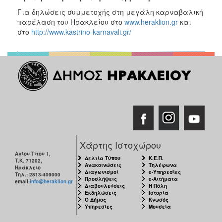
Για δηλώσεις συμμετοχής στη μεγάλη καρναβαλική
παρέλαση του Ηρακλείου στο
www.heraklion.gr
και
στο
http://www.kastrino-karnavali.gr/
Χάρτης Ιστοχώρου
Αγίου Τίτου 1,
Δελτία Τύπου
Κ.Ε.Π.
Τ.Κ. 71202,
Ανακοινώσεις
Τηλέφωνα
Ηράκλειο
Διαγωνισμοί
e-Υπηρεσίες
Τηλ.: 2813-409000
Προσλήψεις
e-Αιτήματα
email:
info@heraklion.gr
Διαβουλεύσεις
Η Πόλη
Εκδηλώσεις
Ιστορία
Ο Δήμος
Κνωσός
Υπηρεσίες
Μουσεία