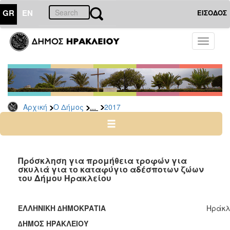
GR
EN
ΕΙΣΟΔΟΣ
Ο
Toggle
ΔΗΜΟΣ
navigati
Δελτία
Τύπου
Αρχείο
...
Αρχική
Ο Δήμος
2017
2026
2025
2024
2023
Πρόσκληση για προμήθεια τροφών για
σκυλιά για το καταφύγιο αδέσποτων ζώων
2022
του Δήμου Ηρακλείου
2021
2020
ΕΛΛΗΝΙΚΗ ∆ΗΜΟΚΡΑΤΙΑ
Ηράκλε
2019
∆ΗΜΟΣ ΗΡΑΚΛΕΙΟΥ