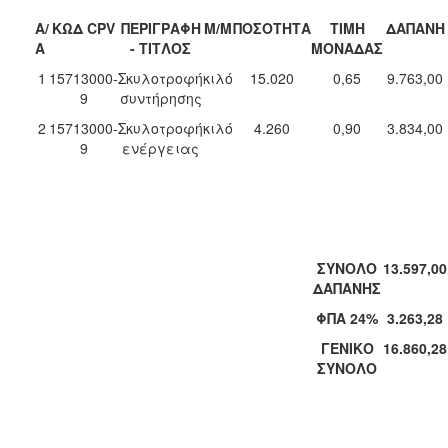
Α/
ΚΩΔ CPV
ΠΕΡΙΓΡΑΦΗ
Μ/Μ
ΠΟΣΟΤΗΤΑ
ΤΙΜΗ
ΔΑΠΑΝΗ
Α
- ΤΙΤΛΟΣ
ΜΟΝΑΔΑΣ
1
15713000-
Σκυλοτροφή
κιλό
15.020
0,65
9.763,00
9
συντήρησης
2
15713000-
Σκυλοτροφή
κιλό
4.260
0,90
3.834,00
9
ενέργειας
ΣΥΝΟΛΟ
13.597,00
ΔΑΠΑΝΗΣ
ΦΠΑ 24%
3.263,28
ΓΕΝΙΚΟ
16.860,28
ΣΥΝΟΛΟ