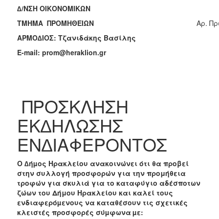
2018
∆/ΝΣΗ ΟΙΚΟΝΟΜΙΚΩΝ
2017
ΤΜΗΜΑ ΠΡΟΜΗΘΕΙΩΝ
Aρ. Πρ
2016
ΑΡΜΟ∆ΙΟΣ: Τζανιδάκης Βασίλης
2015
E-mail: prom@heraklion.gr
2013
2012
2011
ΠΡΟΣΚΛΗΣΗ
2010
ΕΚ∆ΗΛΩΣΗΣ
2006
ΕΝ∆ΙΑΦΕΡΟΝΤΟΣ
Ο ∆ήµος Ηρακλείου ανακοινώνει ότι θα προβεί
Ο
στην συλλογή προσφορών για την
προμήθεια
ΤΟΠΟΣ
ΜΑΣ
τροφών για σκυλιά για το καταφύγιο αδέσποτων
ζώων του Δήμου Ηρακλείου
και καλεί τους
ενδιαφερόµενους να καταθέσουν τις σχετικές
ΠΟΛΙΤΙΣΜΟΣ
κλειστές προσφορές σύµφωνα
µε: