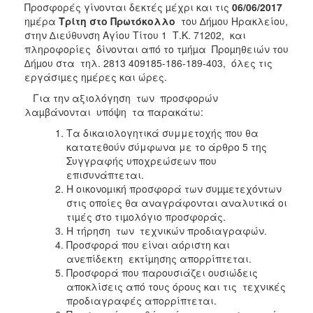
Προσφορές γίνονται δεκτές µέχρι και τις
06/06/2017
ηµέρα
Τρίτη στο Πρωτόκολλο
του ∆ήµου Ηρακλείου,
στην ∆ιεύθυνση Αγίου Τίτου 1 Τ.Κ. 71202, και
πληροφορίες δίνονται από το τµήµα Προµηθειών του
∆ήµου στα τηλ. 2813 409185-186-189-403, όλες τις
εργάσιµες ηµέρες και ώρες.
Για την αξιολόγηση των προσφορών
λαµβάνονται υπόψη τα παρακάτω:
Τα δικαιολογητικά συμμετοχής που θα
κατατεθούν σύμφωνα με το άρθρο 5 της
Συγγραφής υποχρεώσεων που
επισυνάπτεται.
Η οικονοµική προσφορά των συµµετεχόντων
στις οποίες θα αναγράφονται αναλυτικά οι
τιµές στο τιµολόγιο προσφοράς.
Η τήρηση των τεχνικών προδιαγραφών.
Προσφορά που είναι αόριστη και
ανεπίδεκτη εκτίµησης απορρίπτεται.
Προσφορά που παρουσιάζει ουσιώδεις
αποκλίσεις από τους όρους και τις τεχνικές
προδιαγραφές απορρίπτεται.