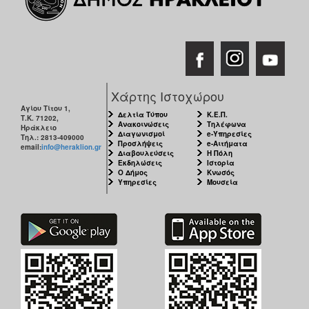
Χάρτης Ιστοχώρου
Αγίου Τίτου 1,
Δελτία Τύπου
Κ.Ε.Π.
Τ.Κ. 71202,
Ανακοινώσεις
Τηλέφωνα
Ηράκλειο
Διαγωνισμοί
e-Υπηρεσίες
Τηλ.: 2813-409000
Προσλήψεις
e-Αιτήματα
email:
info@heraklion.gr
Διαβουλεύσεις
Η Πόλη
Εκδηλώσεις
Ιστορία
Ο Δήμος
Κνωσός
Υπηρεσίες
Μουσεία